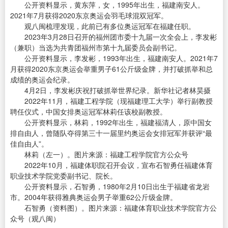
公开资料显示，黄东萍，女，1995年出生，福建南安人。
2021年7月获得2020东京奥运会羽毛球混双冠军。
观八闽梳理发现，此前已有多位奥运冠军在福建任职。
2023年3月28日召开的福州团市委十九届一次全会上，李发彬
（兼职）当选为共青团福州市第十九届委员会副书记。
公开资料显示，李发彬，1993年出生，福建南安人。2021年7
月获得2020东京奥运会举重男子61公斤级金牌，并打破抓举和总
成绩的奥运会纪录。
4月2日，李发彬庆祝打破抓举世界纪录。新华社记者林昊摄
2022年11月，福建工程学院（现福建理工大学）举行副教授
聘任仪式，中国女排奥运冠军林莉任该校副教授。
公开资料显示，林莉，1992年出生，福建福清人，原中国女
排自由人，曾随队夺得第三十一届里约奥运会女排冠军并获评“最
佳自由人”。
林莉（左一）。图片来源：福建工程学院官方公众号
2022年10月，福建体职院召开会议，宣布石智勇任福建体育
职业技术学院党委副书记、院长。
公开资料显示，石智勇，1980年2月10日出生于福建省龙岩
市。2004年获得雅典奥运会男子举重62公斤级金牌。
石智勇（资料图）。图片来源：福建体育职业技术学院官方公
众号（观八闽）