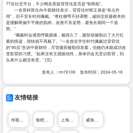
??在社交平台，不少网友质疑背背佳是否是“智商税”。
一名骨科医生向中新财经表示，背背佳对矫正身姿“有点作
用”，但不宜长时间佩戴。“脊柱侧弯不好调整，减轻症状最根本的
是缓解两侧不平衡的肌肉，改善不良姿势，避免长期同一个姿
势。”
“佩戴时会感觉呼吸困难，戴得久了，腹部就被勒出了大片红
紫的痕迹，很快就不再戴了。”一名曾在学生时代佩戴过背背佳
的“90后”告诉中新财经，尽管腹部被勒得发紫，但她仍未能成功改
变驼背的习惯。“如果没有主观能动性，身体仍会无意识驼背，到
头来什么都没有变。”(完)
发布人：rm76109
发布时间：2024-05-18
友情链接
传视影视
银橙传媒
上海友环传动机械有限公司
威海传媒网