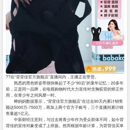
??在“背背佳官方旗舰店”直播间内，主播正在带货。
熟悉的黑色矫姿带很快唤起了不少“90后”的童年记忆：20多年
前，正是同一品牌，在电视购物时代大力宣传对含胸驼背的矫正作
用，在青少年之间风靡一时。
蝉妈妈数据显示，“背背佳官方旗舰店”在过去90天内累计销售
额达5000万-7500万，再加上两个官方子账号，三个直播间累计销
售量超1亿元。
中新财经注意到，与过去将青少年作为受众群体不同，如今背
背佳的宣传对象变成了上班族。然而根据年龄计算，为背背佳买单