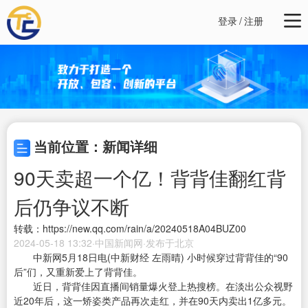
登录
/
注册
当前位置：新闻详细
90天卖超一个亿！背背佳翻红背
后仍争议不断
转载：https://new.qq.com/rain/a/20240518A04BUZ00
2024-05-18 13:32·中国新闻网·发布于北京
中新网5月18日电(中新财经 左雨晴) 小时候穿过背背佳的“90
后”们，又重新爱上了背背佳。
近日，背背佳因直播间销量爆火登上热搜榜。在淡出公众视野
近20年后，这一矫姿类产品再次走红，并在90天内卖出1亿多元。