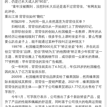
的，仍是已长大成人的“90后”。
“童年没被圈到，没想到长大后还是逃不过背背佳。”有网友如
此评价。
重出江湖 背背佳如何“翻红”
时隔20年，为何同一批人依然愿意为背背佳买单？
归根结底，背背佳的成功从一开始就打上了营销的印记。
在辞职创业前，背背佳的创始人杜国楹是一名教师，两年的从
教经历让他敏锐嗅到了商机：很多学生上课时坐姿不佳，要么弯腰
要么趴在桌子上，能不能通过某种手段纠正这种情况？
1997年，杜国楹花费5000元买下“矫正坐姿”专利，并在此后
创立“背背佳”品牌。坚信“营销为王”的他围绕“矫正青少年驼背”这一
主题，将背背佳搬上了电视购物节目，成功获得一众家长的青睐。
??资料图：早年背背佳的宣传广告截图。
仅一年时间，背背佳就卖出了4.5亿元，年仅25岁的杜国楹也
因此加入了亿万富翁俱乐部。
2005年，杜国楹将背背佳品牌卖给了橡果国际，然而橡果国
际未能延续其辉煌，背背佳一度销声匿迹。2021年，橡果国际将
背背佳的运营主体——旗下子公司橡果贸易以1.77亿元出售给了可
孚医疗。
今年1月，可孚医疗表示，公司推出了多个新款矫姿产品，提
升了产品的性能和佩戴的舒适度。同时基于公司强大的电商运营能
力及仓储管理能力，从渠道上对产品进行赋能，并探索抖音、快手