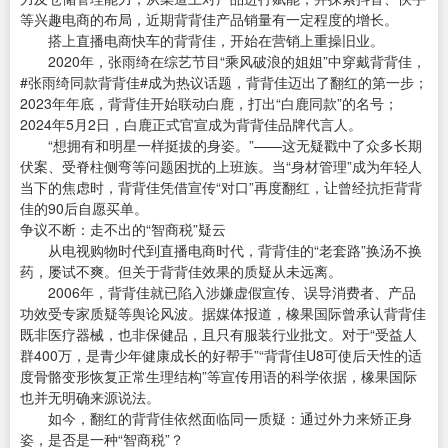
等兴趣电商的布局，近期背背佳产品销量有一定程度的增长。
搭上直播电商快车的背背佳，开始在营销上重操旧业。
2020年，张雨绮在综艺节目“乘风破浪的姐姐”中穿戴背背佳，
#张雨绮同款背背佳#成为热议话题，背背佳迈出了翻红的第一步；
2023年年底，背背佳开始联动白鹿，打出“白鹿同款”的名号；
2024年5月2日，白鹿正式官宣成为背背佳品牌代言人。
“想拥有和明星一样挺拔的身姿。”——这无疑戳中了众多长期
伏案、受脊柱侧弯等问题困扰的上班族。当“身材管理”成为年轻人
当下的焦虑时，背背佳凭借宣传“对口”再度翻红，让曾经抗拒背背
佳的90后自愿买单。
争议不断：走不出的“智商税”疑云
从电视购物时代到直播电商时代，背背佳的“老套路”换汤不换
药，屡试不爽。但关于背背佳效果的质疑从未远离。
2006年，背背佳就已陷入涉嫌虚假宣传、误导消费者、产品
功效受专家质疑等舆论风波。据媒体报道，橡果国际曾承认背背佳
既非医疗器械，也非保健品，且只有服装行业批文。对于“受益人
群400万，是青少年健康成长的好帮手”“背背佳U8可使后天性的适
度骨骼变形恢复正常生理结构”等宣传用语的科学依据，橡果国际
也并无明确来源说法。
如今，翻红的背背佳依然面临同一质疑：通过外力来矫正身
姿，是否是一种“智商税”？