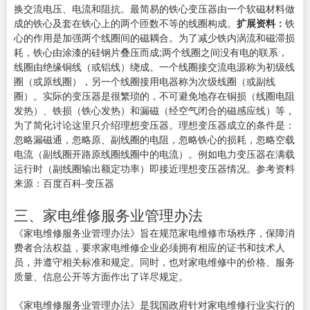
换交流电压、电流和阻抗。最简易的铁心变压器由一个软磁材料做
成的铁心及套在铁心上的两个匝数不等的线圈构成。
扩展资料：
铁
心的作用是加强两个线圈间的磁耦合。为了减少铁内涡流和磁滞损
耗，铁心由涂漆的硅钢片叠压而成;两个线圈之间没有电的联系，
线圈由绝缘铜线（或铝线）绕成。一个线圈接交流电源称为初级线
圈（或原线圈），另一个线圈接用电器称为次级线圈（或副线
圈）。实际的变压器是很繁琐的，不可避免地存在铜损（线圈电阻
发热）、铁损（铁心发热）和漏磁（经空气闭合的磁感应线）等，
为了简化讨论这里只介绍理想变压器。理想变压器成立的条件是：
忽略漏磁通，忽略原、副线圈的电阻，忽略铁心的损耗，忽略空载
电流（副线圈开路原线圈线圈中的电流）。例如电力变压器在满载
运行时（副线圈输出额定功率）即接近理想变压器情况。参考资料
来源：百度百科-变压器
三、家电维修服务业管理办法
《家电维修服务业管理办法》旨在规范家电维修市场秩序，保障消
费者合法权益，要求家电维修企业必须拥有相应的证书和技术人
员，并遵守相关标准和规定。同时，也对家电维修中的价格、服务
质量、信息公开等方面作出了详尽规定。
《家电维修服务业管理办法》是我国政府针对家电维修行业实行的