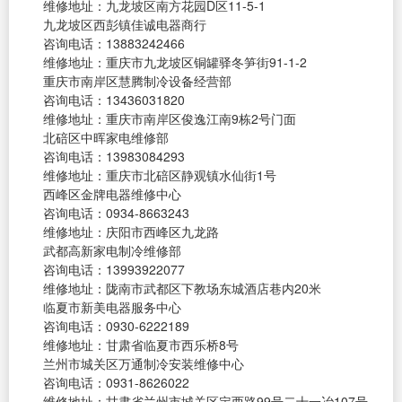
维修地址：九龙坡区南方花园D区11-5-1
九龙坡区西彭镇佳诚电器商行
咨询电话：13883242466
维修地址：重庆市九龙坡区铜罐驿冬笋街91-1-2
重庆市南岸区慧腾制冷设备经营部
咨询电话：13436031820
维修地址：重庆市南岸区俊逸江南9栋2号门面
北碚区中晖家电维修部
咨询电话：13983084293
维修地址：重庆市北碚区静观镇水仙街1号
西峰区金牌电器维修中心
咨询电话：0934-8663243
维修地址：庆阳市西峰区九龙路
武都高新家电制冷维修部
咨询电话：13993922077
维修地址：陇南市武都区下教场东城酒店巷内20米
临夏市新美电器服务中心
咨询电话：0930-6222189
维修地址：甘肃省临夏市西乐桥8号
兰州市城关区万通制冷安装维修中心
咨询电话：0931-8626022
维修地址：甘肃省兰州市城关区定西路99号二十一冶107号