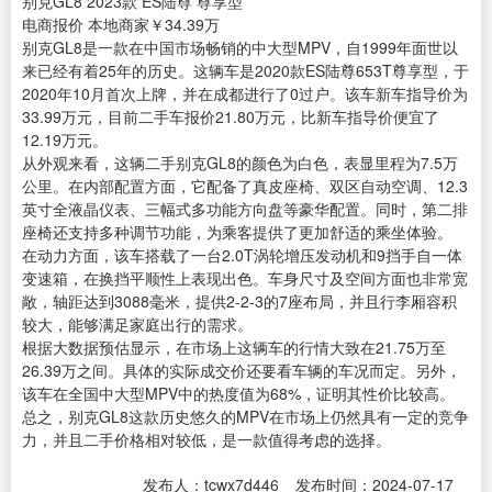
别克GL8 2023款 ES陆尊 尊享型
电商报价
本地商家
￥34.39万
别克GL8是一款在中国市场畅销的中大型MPV，自1999年面世以
来已经有着25年的历史。这辆车是2020款ES陆尊653T尊享型，于
2020年10月首次上牌，并在成都进行了0过户。该车新车指导价为
33.99万元，目前二手车报价21.80万元，比新车指导价便宜了
12.19万元。
从外观来看，这辆二手别克GL8的颜色为白色，表显里程为7.5万
公里。在内部配置方面，它配备了真皮座椅、双区自动空调、12.3
英寸全液晶仪表、三幅式多功能方向盘等豪华配置。同时，第二排
座椅还支持多种调节功能，为乘客提供了更加舒适的乘坐体验。
在动力方面，该车搭载了一台2.0T涡轮增压发动机和9挡手自一体
变速箱，在换挡平顺性上表现出色。车身尺寸及空间方面也非常宽
敞，轴距达到3088毫米，提供2-2-3的7座布局，并且行李厢容积
较大，能够满足家庭出行的需求。
根据大数据预估显示，在市场上这辆车的行情大致在21.75万至
26.39万之间。具体的实际成交价还要看车辆的车况而定。另外，
该车在全国中大型MPV中的热度值为68%，证明其性价比较高。
总之，别克GL8这款历史悠久的MPV在市场上仍然具有一定的竞争
力，并且二手价格相对较低，是一款值得考虑的选择。
发布人：tcwx7d446
发布时间：2024-07-17