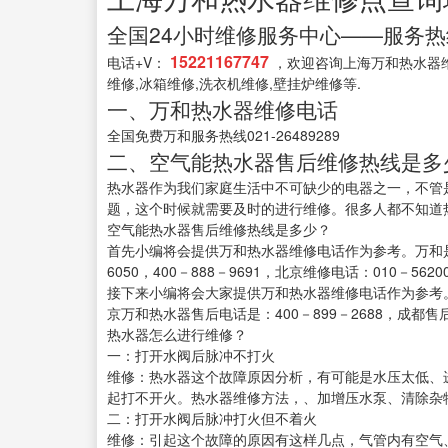
全国24小时维修服务中心——服务热线: 4
15221167747
电话+V：
，欢迎咨询上海万和热水器维
维修,冰箱维修,洗衣机维修,壁挂炉维修等.
一、万和热水器维修电话
全国免费万和服务热线021-26489289
二、空气能热水器售后维修热线是多
热水器作为我们家庭生活中不可缺少的电器之一，不管
题，这个时候就需要及时的进行维修。很多人都不知道
空气能热水器售后维修热线是多少？
首先小编将会提供万和热水器维修电话作为参考。万和是
6050，400－888－9691，北京维修电话：010－56200
接下来小编将会大家提供万和热水器维修电话作为参考。
京万和热水器售后电话是：400－899－2688，成都售后电话
热水器怎么进行维修？
一：打开水阀后脉冲不打火
维修：热水器这个故障原因分析，有可能是水压太低、
起打不开火。热水器维修方法，、加增压水泵、清除杂
二：打开水阀后脉冲打火但不着火
维修：引起这个故障的原因有这样几点，气管内有空气