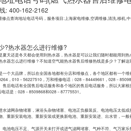
00-162-2162
修点查询地址电话号码，服务项目:上海家电维修,空调维修,清洗,移机,中
少?热水器怎么进行维修?
是夏天还是冬天都会使用到热水器，热水器是可以让我们随时都能用到热
热水器怎么进行维修？不知道空气能热水器售后维修热线是多少？了解这
一个大品牌，所以在全国各地都有分店和维修点，各个地区都有一个维修电
264，010－56227510，万和维修电话：028－84449661，028－85098
售后电话有全国售后电话服务和各个地区的售后电话服务，所以大家根据需要
是：028－8509868和028－87775531。
进水滤网杂物堵塞，淋浴头杂物堵塞、电池正负极装反、电池电压太低或
物、重新安装电池、重新安装或更换新电池、重新安装进、出水管，一般
、电池电压不足、气源开关未打开或进气滤网堵塞、气种不符、气万家乐