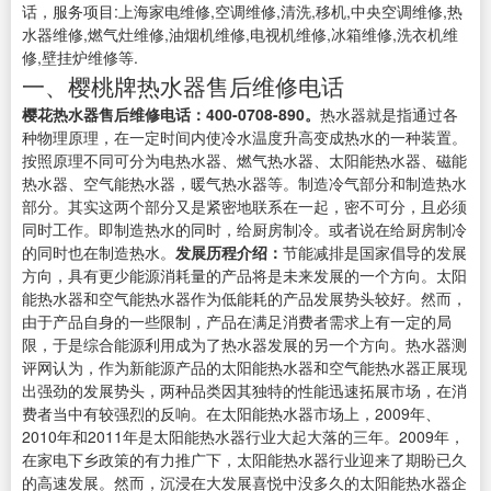
话，服务项目:上海家电维修,空调维修,清洗,移机,中央空调维修,热
水器维修,燃气灶维修,油烟机维修,电视机维修,冰箱维修,洗衣机维
修,壁挂炉维修等.
一、樱桃牌热水器售后维修电话
樱花热水器售后维修电话：400-0708-890。
热水器就是指通过各
种物理原理，在一定时间内使冷水温度升高变成热水的一种装置。
按照原理不同可分为电热水器、燃气热水器、太阳能热水器、磁能
热水器、空气能热水器，暖气热水器等。制造冷气部分和制造热水
部分。其实这两个部分又是紧密地联系在一起，密不可分，且必须
同时工作。即制造热水的同时，给厨房制冷。或者说在给厨房制冷
的同时也在制造热水。
发展历程介绍：
节能减排是国家倡导的发展
方向，具有更少能源消耗量的产品将是未来发展的一个方向。太阳
能热水器和空气能热水器作为低能耗的产品发展势头较好。然而，
由于产品自身的一些限制，产品在满足消费者需求上有一定的局
限，于是综合能源利用成为了热水器发展的另一个方向。热水器测
评网认为，作为新能源产品的太阳能热水器和空气能热水器正展现
出强劲的发展势头，两种品类因其独特的性能迅速拓展市场，在消
费者当中有较强烈的反响。在太阳能热水器市场上，2009年、
2010年和2011年是太阳能热水器行业大起大落的三年。2009年，
在家电下乡政策的有力推广下，太阳能热水器行业迎来了期盼已久
的高速发展。然而，沉浸在大发展喜悦中没多久的太阳能热水器企