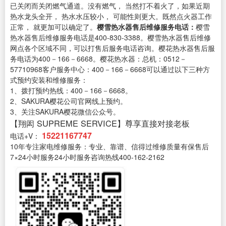
已关闭而关闭燃气通道。没有燃气， 当然打不着火了，如果近期
热水龙头全开， 热水水压较小， 可能性则更大。既然点火器工作
正常， 就更加可以确定了。
樱雪热水器售后维修服务电话：
樱雪
热水器售后维修服务电话是400-830-3388。樱雪热水器售后维修
网点各个区域不同，可以打售后服务电话咨询。樱花热水器售后服
务电话为400－166－6668。樱花热水器：总机：0512－
57710968客户服务中心：400－166－6668可以通过以下三种方
式预约安装和维修服务：
1、拨打预约热线：400－166－6668。
2、SAKURA樱花公司官网线上预约。
3、关注SAKURA樱花微信公众号。
【翔闳 SUPREME SERVICE】尊享直接对接老板
15221167747
电话+V：
10年专注家电维修服务：专业、靠谱、信得过维修质量有保售后
7×24小时服务24小时服务咨询热线400-162-2162