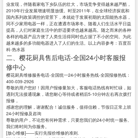
业发现，伴随着家电下乡队伍的壮大，市场竞争变得越来越严酷，
2010年行业发展增速明显放缓。时至2011年，在全球经济探底和
国内系列政策调控的背景下，本就处于发展初期的太阳能热水器，
同不少家用电器一样，正在遭遇市场寒冬。随着人们生活水平日益
提高，人们对家庭生活中的舒适要求也越来越高。随之而来的各种
各样的电器产品方便了人类生活得同时也占据了不小的空间。为此
越来越多的多功能电器进入了人们的生活。以上内容参考：百度百
科-热水器
二、樱花厨具售后电话-全国24小时客服报
修中心
樱花厨具维修服务电话-全国统一24小时服务热线-全国报修热线：
400-039-2926
尊敬的用户您好！因用户报修量加大，客服电话热线有时忙碌，如
遇到无法接通现象，请您耐心等待或者稍后5-10分钟左右再次拨打
报修，
感谢您的理解，谢谢配合！诚信服务，值得信赖，节假日正常上班
24小时报修及咨询
尊敬的用户，不论您有何种需求，只要您我们的24小时统一服务,
我们将时间为你服务。
[放心维修]——实行先报价维修的准则.