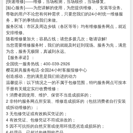
[快速维修]——维修，当场检测，当场核价，当场修复。
[贴心服务]——为您讲解的使用，为您提供维修、、安装等业务。
尊敬的用户不论您有何种需求，只要您我们的24小时统一维修服
务，剩下的事情由我们来做。
服务区域：市区及周边乡镇（各区等等）均有维修服务网点，就近
安排维修。
随着维修量加大；容易占线；请您多拨几次；敬请谅解!
当您需要维修服务时，我们的就能及时赶到现场。服务为先，满意
为念，服务无极限，真诚到永远。
【服务承诺】：
全国统一服务热线：400-039-2926
樱花厨具服务电话-全国24小时客服报修中心
创造感动，您的满意是我们前进的动力
温馨提示：以下情况之一的不属于包修范围，特约服务网点可按本
手册有关规定实行收费维修：
1 消费者因使用、维护、保管不当造成损坏的；
2 非特约服务网点所安装、维修造成损坏的（包括消费者自行安装
或拆动维修的）；
3 无包修凭证或有效购买凭证的；
4 有效凭证、包修凭证不符或涂改的；
5 因不可抗拒的自然灾害或使用环境恶劣造成损坏的；
6 处理品、已超过包修期的产品。