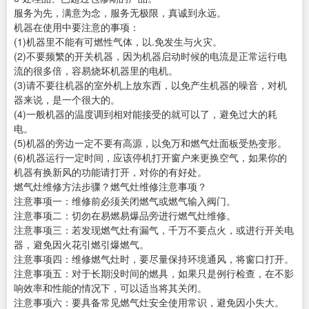
服务为先，满意为念，服务无极限，真诚到永远。
机器在使用中要注意的事项：
(1)机器里不能有可燃性气体，以.免发生与火灾。
(2)不要频繁的开关机器，因为机器启动时候的电流是正常运行电
流的很多倍，容易烧坏机器里的电机。
(3)请不要往机器的室外机上放东西，以免产生机器的噪音，对机
器来说，是一个很大的。
(4)一般机器的温度调到相对能接受的就可以了，避免过大的耗
电。
(5)机器的旁边一定不要有高源，以免万和燃气灶面板受热变形。
(6)机器运行一定时间，应该停机打开窗户来更换空气，如果你的
机器有换新风的功能请打开，对你的有好处。
燃气灶维修方法步骤？燃气灶维修注意事项？
注意事项一：维修前必须关闭燃气或燃气输入阀门。
注意事项二：切勿在易燃易爆品旁进行燃气灶维修。
注意事项三：若发现燃气灶有漏气，千万不要点火，或进行开关电
器，避免因火花引燃引爆燃气。
注意事项四：维修燃气灶时，要尽量保持环境通风，将窗口打开。
注意事项五：对于长期没时间的燃具，如果只是例行检查，在不影
响效率和性能的情况下，可以适当将其关闭。
注意事项六：要具备常见燃气灶安全使用常识，避免因小失大。