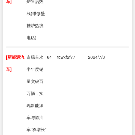
车]
炉售后热
线(维修壁
挂炉热线
电话)
[新能源汽
奇瑞首次
64
tcwxf2f77
2024/7/3
车]
半年度销
量突破百
万辆，实
现新能源
车与燃油
车“双增长”