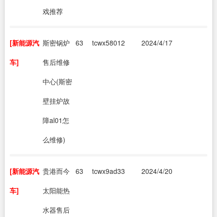
戏推荐
[新能源汽
斯密锅炉
63
tcwx58012
2024/4/17
车]
售后维修
中心(斯密
壁挂炉故
障al01怎
么维修)
[新能源汽
贵港而今
63
tcwx9ad33
2024/4/20
车]
太阳能热
水器售后