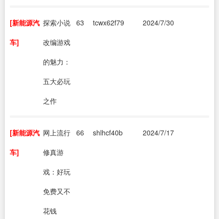
[新能源汽
探索小说
63
tcwx62f79
2024/7/30
车]
改编游戏
的魅力：
五大必玩
之作
[新能源汽
网上流行
66
shlhcf40b
2024/7/17
车]
修真游
戏：好玩
免费又不
花钱