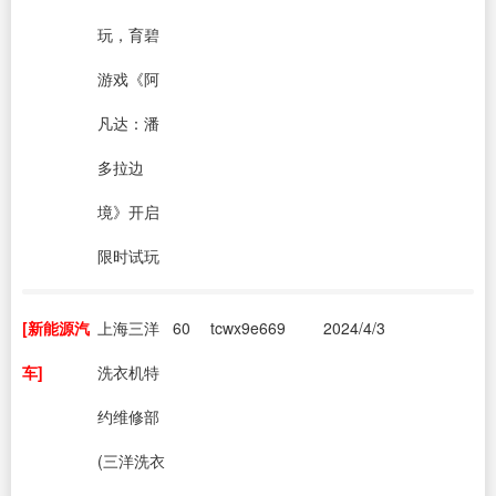
玩，育碧
游戏《阿
凡达：潘
多拉边
境》开启
限时试玩
[新能源汽
上海三洋
60
tcwx9e669
2024/4/3
车]
洗衣机特
约维修部
(三洋洗衣