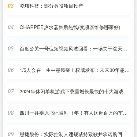
凌玮科技：部分募投项目投产
03
CHAPPEE热水器售后热线(变频器维修哪家好)
04
百度公关一号位短视频风波回看：一场关于泼天流
05
量的渴求与反噬
1/5人会在一生中患癌症！权威发布：未来30年患癌
06
人数将增加近80%
2024年休闲单机游戏下载量增长最快的十大游戏
07
四川一县委原书记被判11年！有人送近百万的车，
08
拿1000万帮他在北京买房，他觉得组织查不到
恩捷股份：实际控制人违规减持致歉并承诺购回
09