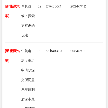
[新能源汽
单机游
62
tcwx85cc1
2024/7/12
车]
戏：探索
更有趣的
玩法
[新能源汽
中航电
62
shlh49310
2024/7/11
车]
测：重组
申请获深
交所同意
系注册制
后深市最