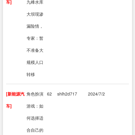
车]
九峰水库
大坝现渗
漏险情，
专家：暂
不准备大
规模人口
转移
[新能源汽
角色扮演
62
shlh2d717
2024/7/2
车]
游戏：如
何选择适
合自己的