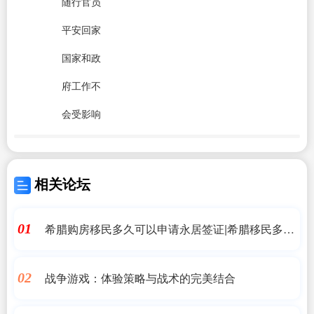
随行官员
平安回家
国家和政
府工作不
会受影响
相关论坛
希腊购房移民多久可以申请永居签证|希腊移民多久
01
可以永居?拿到永居卡又有哪些用_移民资|希腊房产,
希腊移民,希腊买房移民
战争游戏：体验策略与战术的完美结合
02