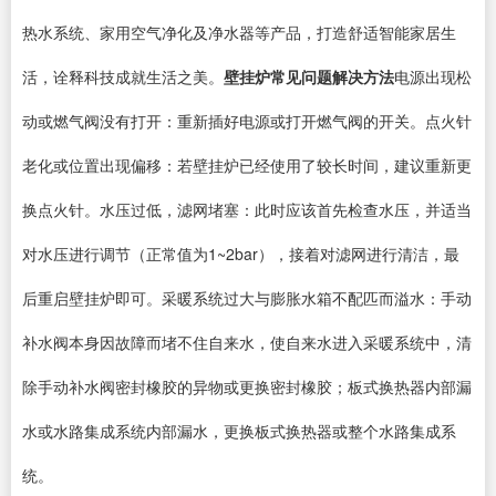
热水系统、家用空气净化及净水器等产品，打造舒适智能家居生
活，诠释科技成就生活之美。
壁挂炉常见问题解决方法
电源出现松
动或燃气阀没有打开：重新插好电源或打开燃气阀的开关。点火针
老化或位置出现偏移：若壁挂炉已经使用了较长时间，建议重新更
换点火针。水压过低，滤网堵塞：此时应该首先检查水压，并适当
对水压进行调节（正常值为1~2bar），接着对滤网进行清洁，最
后重启壁挂炉即可。采暖系统过大与膨胀水箱不配匹而溢水：手动
补水阀本身因故障而堵不住自来水，使自来水进入采暖系统中，清
除手动补水阀密封橡胶的异物或更换密封橡胶；板式换热器内部漏
水或水路集成系统内部漏水，更换板式换热器或整个水路集成系
统。