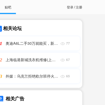
贴吧
登录
/
注册
相关论坛
奥迪A6L二手30万就能买，新车
1
77
44万多 顶配只要33万
上海临港新城洗衣机维修(上海
2
67
海尔洗衣机售后维修电话)
外媒：乌克兰拒绝欧尔班停火建
3
65
议
相关广告