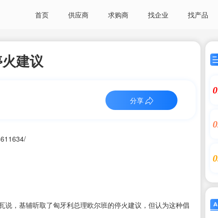
首页
供应商
求购商
找企业
找产品
停火建议
0
分享
0
4611634/
0
克瓦说，基辅听取了匈牙利总理欧尔班的停火建议，但认为这种倡