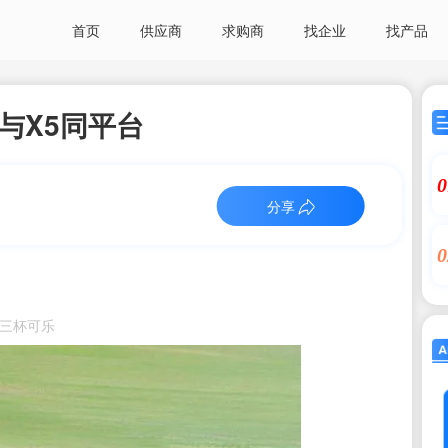
首页
供应商
求购商
找企业
找产品
将与X5同平台
0
分享
0
：两三杯可乐