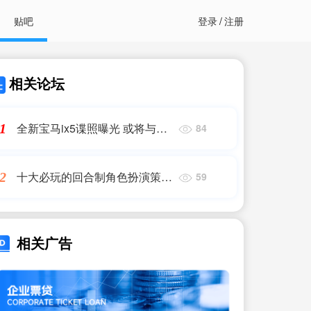
贴吧
登录
/
注册
相关论坛
全新宝马ix5谍照曝光 或将与X5
1
84
同平台
十大必玩的回合制角色扮演策略
2
59
游戏
相关广告