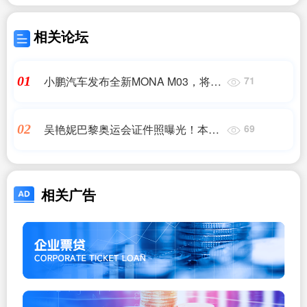
相关论坛
小鹏汽车发布全新MONA M03，将于
01
71
八月上市
吴艳妮巴黎奥运会证件照曝光！本人
02
69
回应比赛化妆争议
相关广告