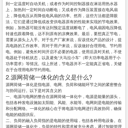
到一定温度时自动关机；或者作为时间控制器接在淋浴用热水器
上，加热到一定时间自动断电；又或者作为降压装置接在电风扇
上，降低电压从而降低电风扇的功率。然而，这些方法都是障眼
法，它们是通过降低或改变供电器原有的性能来实现的节电效果。
例如，加热器可能没有达到预定温度就断电了，电风扇因电压降低
转速也跟着降低，达不到原有的凉爽效果。最后，要想真正节电，
需要从源头上入手。对于生产厂家来说，应该优化产品的设计，提
高电路的工作效率。而对于用户来说，应该做好合理用电、节约用
电。例如，避免长时间开启不必要的电器，使用后及时关机，不使
电器处于待机状态，以及避免“大马拉小车”（即大功率电器用于小
功率需求）等情况。综上所述，节电器并不一定能真正省电，关键
在于合理用电和节约用电。
2.源网荷储一体化的含义是什么?
源网荷储一体化是指电源、电网、负荷和储能环节之间的紧密整合
与协同运行。以下是对其含义的
一、电源与电网的整合在源网荷储一体化中，电源是能量的源头，
包括各种发电设施如太阳能、风能、水能等。电网则是电能的传输
和分配网络。一体化的核心在于将电源与电网进行高效协同，确保
电能的稳固供应。
二、负荷的融入负荷指的是电能的使用端，包括各种用电设备。在
源网荷储一体化中，负荷的特性和需求被充分考虑，通过智能管理