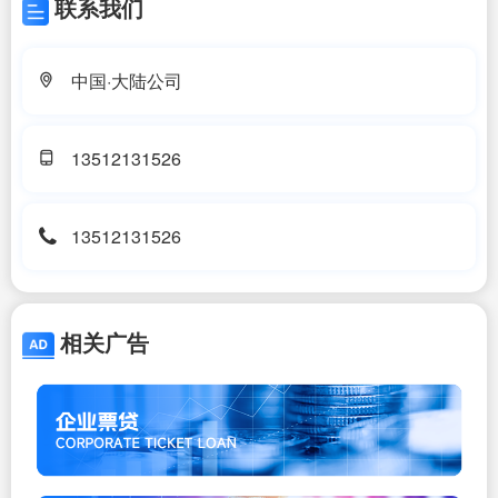
联系我们
中国·大陆公司
13512131526
13512131526
相关广告