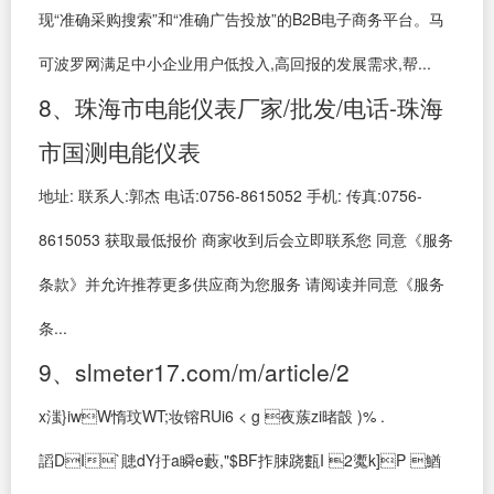
现“准确采购搜索”和“准确广告投放”的B2B电子商务平台。马
可波罗网满足中小企业用户低投入,高回报的发展需求,帮...
8、珠海市电能仪表厂家/批发/电话-珠海
市国测电能仪表
地址: 联系人:郭杰 电话:0756-8615052 手机: 传真:0756-
8615053 获取最低报价 商家收到后会立即联系您 同意《服务
条款》并允许推荐更多供应商为您服务 请阅读并同意《服务
条...
9、slmeter17.com/m/article/2
x滍}iwW惰玟WT;妆镕RUi6 < g 夜蔟zi暏瞉 )% .
謟DI`贃dY扜a瞬e藪,"$BF拃脨跷甊I 2魙k]P 鰌