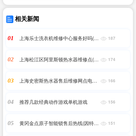
相关新闻
上海乐士洗衣机维修中心服务好吗(上
01
187
海小鸭洗衣机维修中心)
上海松江区阿里斯顿热水器维修点(上
02
174
海阿里斯顿热水器维修电话???阿里
斯顿热水器售后服务电话?阿里斯顿
上海史密斯热水器售后维修网点电话
03
166
热...)
查询(史密斯热水器售后服务电话是多
少?)
推荐几款经典动作游戏单机游戏
04
156
黄冈金点原子智能锁售后热线(因特指
05
151
纹锁全国统一客服热线【24小时售后