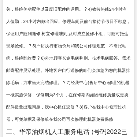
关，根绝伪劣配件以及废旧配件的运用。 ? 4)效劳热线24小时有
人值勤，24小时内做出回应。修理车间及前台接待节假日不歇息，
保证用户随到随修;树立修理准则;及时成立抢修小组，可随时抵达
现场抢修。 ? 5)严厉执行市物价局和我公司修理规范，不夸张毛
病，根绝乱收费 ? 6)外地顾客长途毛病判别、技术毛病回答、需求
邮寄配件灵活处理。外地客户自行送修的咱们会加急为您的机器排
除毛病，力求当天完结修理。 ? 7)经我中心(售后中心)修理的机器
一概实施保修，保修期为3个月，在保修期内如因维修质量或更换
配件质量出现问题，我中心担任返修 ? 8)客户在我中心修理过机
器，可凭单据及保修单在我公司再次修理此机器免费保修
二、华帝油烟机人工服务电话 (号码2022已