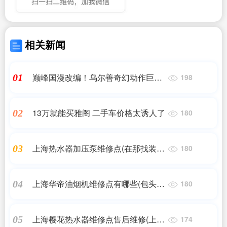
相关新闻
巅峰国漫改编！乌尔善奇幻动作巨制
01
198
《异人之下》上映
13万就能买雅阁 二手车价格太诱人了
02
180
上海热水器加压泵维修点(在那找装储
03
180
水式电热水器加压泵的师傅)
上海华帝油烟机维修点有哪些(包头华
04
180
帝油烟机售后服务电话—全国统一人
工〔7x24小时)客服热线_百度...)
上海樱花热水器维修点售后维修(上海
05
174