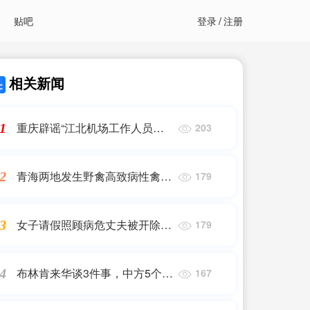
贴吧
登录
/
注册
相关新闻
重庆辟谣“江北机场工作人员从
1
203
飞机上掉落”：网传事故视频发
生在印尼雅加达机场
青海两地发生野禽高致病性禽流
2
179
感疫情
女子请假照顾病危丈夫被开除，
3
179
法院：属违法解除劳动合同，公
司支付赔偿金
布林肯来华谈3件事，中方5个条
4
167
件！人还没落地，空气充满火药
味