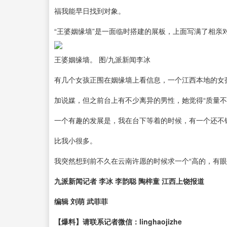
福我能早日找到对象。
“王婆姻缘墙”是一面临时搭建的展板，上面写满了相亲
王婆姻缘墙。 图/九派新闻李冰
有几个女孩正围在姻缘墙上看信息，一个江西本地的女孩
加说媒，但之前台上有不少离异的男性，她觉得“质量不
一个有趣的发展是，我在台下等着的时候，有一个还不
比我小很多。
我突然想到前不久在云南许愿的时候求一个“高的，有眼
九派新闻记者 李冰 李韵聪 陶梓童 江西上饶报道
编辑 刘萌 武菲菲
【爆料】请联系记者微信：linghaojizhe