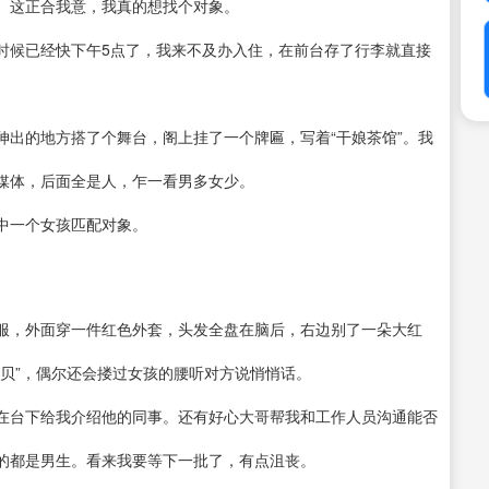
。这正合我意，我真的想找个对象。
时候已经快下午5点了，我来不及办入住，在前台存了行李就直接
伸出的地方搭了个舞台，阁上挂了一个牌匾，写着“干娘茶馆”。我
媒体，后面全是人，乍一看男多女少。
中一个女孩匹配对象。
服，外面穿一件红色外套，头发全盘在脑后，右边别了一朵大红
贝”，偶尔还会搂过女孩的腰听对方说悄悄话。
在台下给我介绍他的同事。还有好心大哥帮我和工作人员沟通能否
的都是男生。看来我要等下一批了，有点沮丧。