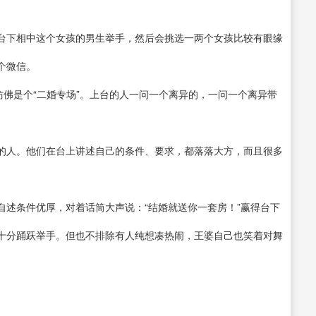
台下相中这个女孩的男生举手，然后会挑选一两个女孩比较有眼缘
个微信。
仿佛是个“二婚专场”。上台的人一问一个离异的，一问一个离异带
的人。他们在台上讲述自己的条件、要求，都落落大方，而且很多
自述条件优厚，对着话筒大声说：“结婚就送你一套房！”赢得台下
十分踊跃举手。但也不排除有人纯想凑热闹，王婆自己也笑着对舞