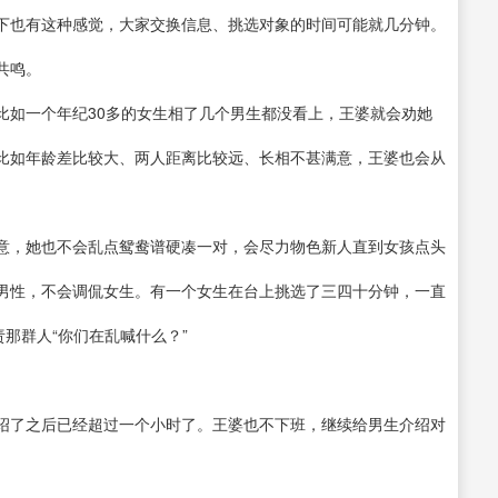
下也有这种感觉，大家交换信息、挑选对象的时间可能就几分钟。
共鸣。
比如一个年纪30多的女生相了几个男生都没看上，王婆就会劝她
比如年龄差比较大、两人距离比较远、长相不甚满意，王婆也会从
意，她也不会乱点鸳鸯谱硬凑一对，会尽力物色新人直到女孩点头
男性，不会调侃女生。有一个女生在台上挑选了三四十分钟，一直
那群人“你们在乱喊什么？”
绍了之后已经超过一个小时了。王婆也不下班，继续给男生介绍对