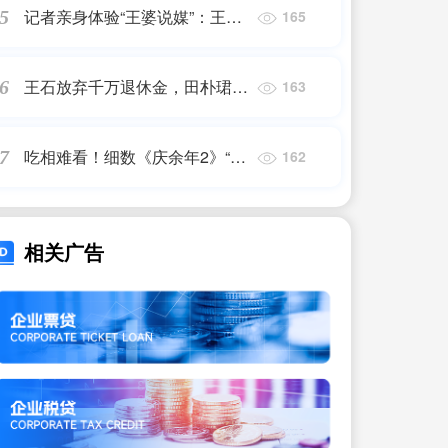
记者亲身体验“王婆说媒”：王婆
5
165
只提供机会不是发对象，有男性
称“结婚就送你一套房”
王石放弃千万退休金，田朴珺：
6
163
没事，老王，我养你
吃相难看！细数《庆余年2》“七
7
162
宗罪”，“剧王”成“烂剧之王”
相关广告