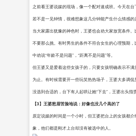
之前看王婆说媒的现场，像一个配对速成班。今天在台
若不是一见钟情，很难想象这几分钟能产生什么情感的
当大家露出犹豫的神色时，王婆也会劝大家放宽条件。
不要那么挑。有时男生的条件不符合女生的心理预期，
中劝说“年龄不是问题”，“距离不是问题”等。
但王婆又是爱着这些女孩子的，只要女孩明确表示不满
为止。有时候需要开一些玩笑热热场子，王婆大多调侃
没选到合适的，台下有人起哄让她“下去”，王婆出头指责
【3】王婆愁眉苦脸地说：好像也没几个高的了
原定说媒的时间是一个小时，但王婆把台上的女孩都介
象，他们都是刚才上台却没有被选中的人。