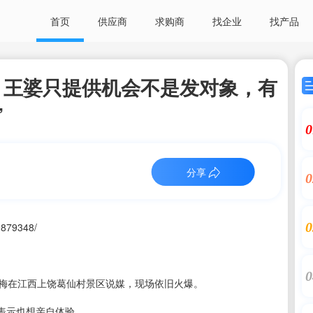
首页
供应商
求购商
找企业
找产品
：王婆只提供机会不是发对象，有
”
0
分享
0
0
9879348/
0
者赵梅在江西上饶葛仙村景区说媒，现场依旧火爆。
表示也想亲自体验。