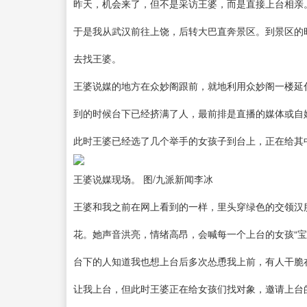
昨天，机会来了，但不是采访王婆，而是直接上台相亲
于是我从武汉前往上饶，后转大巴直奔景区。到景区的
去找王婆。
王婆说媒的地方在众妙阁跟前，就地利用众妙阁一楼延
到的时候台下已经挤满了人，最前排是直播的媒体或自
此时王婆已经选了几个举手的女孩子到台上，正在给其
王婆说媒现场。 图/九派新闻李冰
王婆和我之前在网上看到的一样，里头穿绿色的交领汉
花。她声音洪亮，情绪高昂，会喊每一个上台的女孩“宝
台下的人知道我也想上台后多次怂恿我上前，有人干脆
让我上台，但此时王婆正在给女孩们找对象，邀请上台