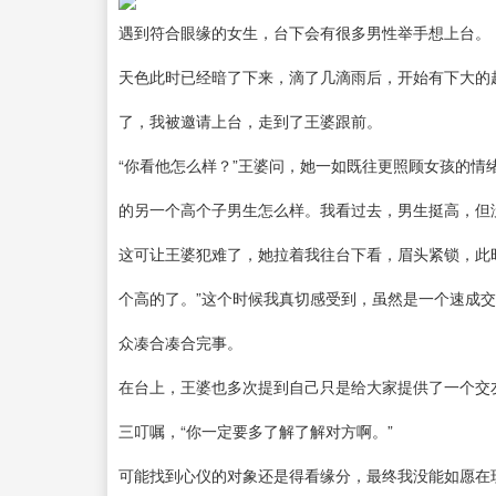
遇到符合眼缘的女生，台下会有很多男性举手想上台。 
天色此时已经暗了下来，滴了几滴雨后，开始有下大的
了，我被邀请上台，走到了王婆跟前。
“你看他怎么样？”王婆问，她一如既往更照顾女孩的
的另一个高个子男生怎么样。我看过去，男生挺高，但
这可让王婆犯难了，她拉着我往台下看，眉头紧锁，此
个高的了。”这个时候我真切感受到，虽然是一个速成
众凑合凑合完事。
在台上，王婆也多次提到自己只是给大家提供了一个交
三叮嘱，“你一定要多了解了解对方啊。”
可能找到心仪的对象还是得看缘分，最终我没能如愿在