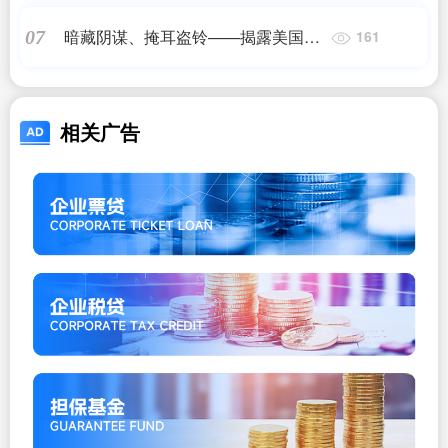
暗藏阴谋、掩耳盗铃——揭露美国政
07
161
府机构炮制“伏特台风”内幕
相关广告