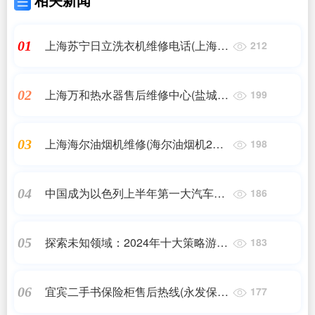
上海苏宁日立洗衣机维修电话(上海日
01
212
立空调维修点及售后服务)
上海万和热水器售后维修中心(盐城万
02
199
和热水器售后服务电话—全国统一人
工〔7x24小时)客服热线_百度...)
上海海尔油烟机维修(海尔油烟机24
03
198
小时服务热线电话)
中国成为以色列上半年第一大汽车供
04
186
应国
探索未知领域：2024年十大策略游戏
05
183
单机大揭秘
宜宾二手书保险柜售后热线(永发保险
06
177
柜售后客服电话)