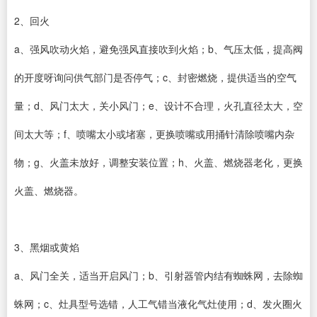
2、回火
a、强风吹动火焰，避免强风直接吹到火焰；b、气压太低，提高阀
的开度呀询问供气部门是否停气；c、封密燃烧，提供适当的空气
量；d、风门太大，关小风门；e、设计不合理，火孔直径太大，空
间太大等；f、喷嘴太小或堵塞，更换喷嘴或用捅针清除喷嘴内杂
物；g、火盖未放好，调整安装位置；h、火盖、燃烧器老化，更换
火盖、燃烧器。
3、黑烟或黄焰
a、风门全关，适当开启风门；b、引射器管内结有蜘蛛网，去除蜘
蛛网；c、灶具型号选错，人工气错当液化气灶使用；d、发火圈火