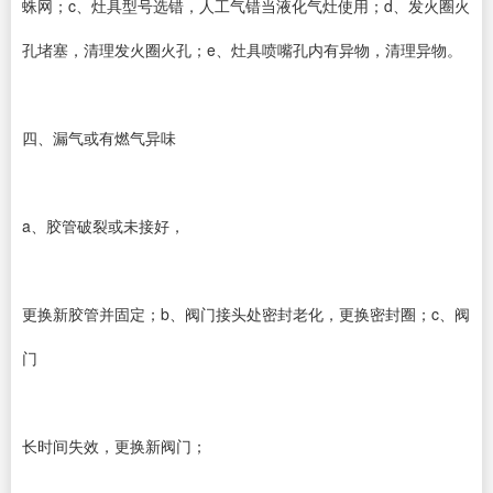
蛛网；c、灶具型号选错，人工气错当液化气灶使用；d、发火圈火
孔堵塞，清理发火圈火孔；e、灶具喷嘴孔内有异物，清理异物。
四、漏气或有燃气异味
a、胶管破裂或未接好，
更换新胶管并固定；b、阀门接头处密封老化，更换密封圈；c、阀
门
长时间失效，更换新阀门；