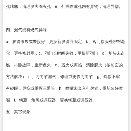
孔堵塞，清理发火圈火孔；e、灶具喷嘴孔内有异物，清理异物。
四、漏气或有燃气异味
a、胶管破裂或未接好，更换新胶管并固定；b、阀门接头处密封老
化，更换密封圈；c、阀门长时间失效，更换新阀门；d、炉头未点
燃，排除故障，重新点火；e、脱火或离焰，清除脱火（按前面的
方法解决）；f、万向节漏气，修理或更换万向节；g、焊接不牢，
有砂眼，更换或重焊三通管；h、喷嘴未套入引射管，重新装好喷
嘴；i、钢瓶、角阀或调压器，更换钢瓶或调压器。
五、其它现象