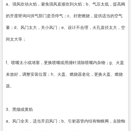
a、强风吹动火焰，避免强风直接吹到火焰；b、气压太低，提高阀
的开度呀询问供气部门是否停气；c、封密燃烧，提供适当的空气
量；d、风门太大，关小风门；e、设计不合理，火孔直径太大，空
间太大等；
f、喷嘴太小或堵塞，更换喷嘴或用捅针清除喷嘴内杂物；g、火盖
未放好，调整安装位置；h、火盖、燃烧器老化，更换火盖、燃烧
器。
3、黑烟或黄焰
a、风门全关，适当开启风门；b、引射器管内结有蜘蛛网，去除蜘