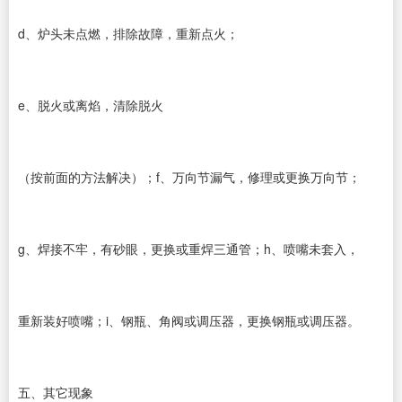
d、炉头未点燃，排除故障，重新点火；
e、脱火或离焰，清除脱火
（按前面的方法解决）；f、万向节漏气，修理或更换万向节；
g、焊接不牢，有砂眼，更换或重焊三通管；h、喷嘴未套入，
重新装好喷嘴；i、钢瓶、角阀或调压器，更换钢瓶或调压器。
五、其它现象