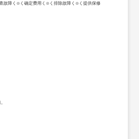
查故障く⊙く确定费用く⊙く排除故障く⊙く提供保修
情。