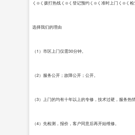
く⊙く拨打热线く⊙く登记预约く⊙く准时上门く⊙く检
选择我们的理由
（1）市区上门仅需30分钟。
（2）服务公开；故障公开；公开。
（3）上门的均有十年以上的专修，技术过硬，服务热
（4）先检测，报价，客户同意后再开始维修。