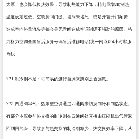
太厚，也会降低换热效果，导致制热能力下降，耗电量增加;制热
温度设定过低。空调房间门缝、墙洞未堵死，或是开窗开门频繁，
造成室内热量流失等都会是无意间造成空调制暖不强劲的原因。格
力格力空调全国售后服务号码售后维修电话(统一网点)24小时客服
热线
??1.制冷剂不足：可简易的进行自测来辨别是否漏氟。
??2.四通阀串气：热泵型空调通过四通阀来切换制冷和制热状态。
有部分本应参与热交换的制冷剂在四通阀处直接由压缩机出气管返
回到回气管，导致参与热交换的制冷剂减少，热交换效率下降，从