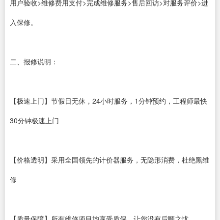
用户验收>维修费用支付>完成维修服务>售后回访>对服务评价>进
入保修。
二、报修说明：
【极速上门】节假日无休，24小时服务，1分钟预约，工程师最快
30分钟极速上门
【价格透明】采用全国领先的计价器服务，无隐形消费，杜绝黑维
修
【质量保障】所有维修项目均享受质保，让您没有后顾之忧