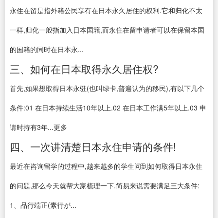
永住在留是指外籍公民享有在日本永久居住的权利.它和归化不太
一样,归化一般指加入日本国籍,而永住在留申请者可以在保留本国
的国籍的同时在日本永...
三、如何在日本取得永久居住权?
首先,如果想取得日本永驻(也叫绿卡,普遍认为的移民),有以下几个
条件:01 在日本持续生活10年以上.02 在日本工作满5年以上.03 申
请时持有3年...更多
四、一次讲清楚日本永住申请的条件!
最近在咨询留学的过程中,越来越多的学生问到如何取得日本永住
的问题,那么今天就帮大家梳理一下.简易来说需要满足三大条件:
1、品行端正(素行が...