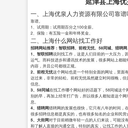
延津县上海优
一、上海优泉人力资源有限公司靠谱
靠谱。
1、试用期：试用期百分之100全薪。
2、保险：有五险一金和年终奖金。
二、上海什么网站找工作好
招聘网站推荐：智联招聘、前程无忧、58同城、猎聘网
1、智联招聘
说到找工作，这是人们目前的一大压力，
运气。而科技进步和通讯技术的发展，很多网站上都能
内容，并且公司都很正规。
2、前程无忧
这个网站也是一个特别全面的网址，里面
达过来，非常的轻松。前程无忧虽然建立时间很晚，但
信息。
3、58同城
在找工作哪个网站好的话题下，58同城这个
别的早，再加上经常打广告，所以很多人都知道这个网
息。
4、猎聘网
猎聘网的发展也很快，它只有八年的时间，
很多招聘信息都是真实的，也有很多知名的企业和民营
5、大街网
对于目前稍微年轻一点的人们来说，可能没
和了解人直接的沟通交流，特别的真实，让找工作的人