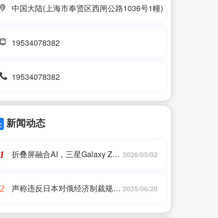
中国大陆(上海市奉贤区西闸公路1036号1幢)
19534078382
19534078382
新闻动态
折叠屏融合AI，三星Galaxy Z
1
2026/05/02
Flip6引领细分市场发展
声称违反日本对俄经济制裁规
2
2025/06/20
定，日本警方逮捕俄籍商人，俄
方回应