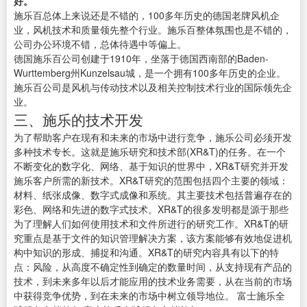
好。
施乐百总体上来说还是不错的，100多年历史的德国老牌风机企
业，风机技术和质量领先整个行业。施乐百整体氛围也是不错的，
公司办公环境不错，总体待遇中等偏上。
德国施乐百公司创建于1910年，坐落于德国西南部的Baden-
Wurttemberg州Kunzelsau城，是一个拥有100多年历史的企业。
施乐百公司是风机与传动技术以及相关控制技术行业的国际领先企
业。
三、施乐的技术开发
为了帮助客户在现有和未来的市场中进行竞争，施乐公司必须开发
多种技术专长。这就是施乐研究和技术部(XR&T)的任务。在一个
不断变化的数字化、网络、基于知识的世界中，XR&T研究并开发
施乐客户所需的新技术。XR&T研究的范围包括四个主要的领域：
材料、纸张成像、数字式成像和系统。其主要技术包括普遍存在的
彩色、网络和先进的数字式技术。XR&T的很多发明都是源于那些
为了理解人们如何使用技术和文件所进行的研究工作。XR&T的研
究重点是基于文件的知识管理解决方案，该方案能够有效地促进机
构中知识的形成、捕捉和沟通。XR&T的研究内容具有以下的特
点：风险，从高度不确定性到确定的数量时间，从支持现有产品的
技术，到未来多年以后才能应用的技术业务需要，从在当前的市场
中获得竞争优势，到在未来的市场中树立领导地位。 富士施乐全