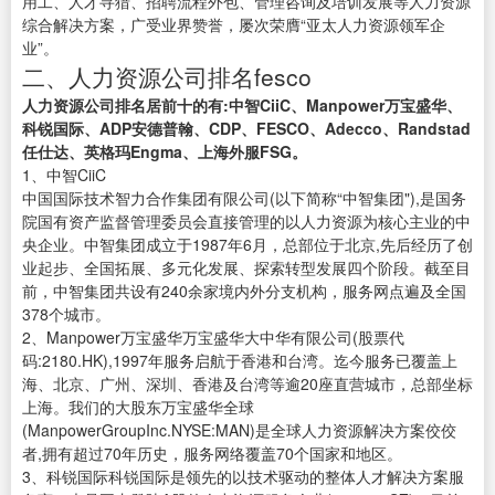
用工、人才寻猎、招聘流程外包、管理咨询及培训发展等人力资源
综合解决方案，广受业界赞誉，屡次荣膺“亚太人力资源领军企
业”。
二、人力资源公司排名fesco
人力资源公司排名居前十的有:中智CiiC、Manpower万宝盛华、
科锐国际、ADP安德普翰、CDP、FESCO、Adecco、Randstad
任仕达、英格玛Engma、上海外服FSG。
1、中智CiiC
中国国际技术智力合作集团有限公司(以下简称“中智集团"),是国务
院国有资产监督管理委员会直接管理的以人力资源为核心主业的中
央企业。中智集团成立于1987年6月，总部位于北京,先后经历了创
业起步、全国拓展、多元化发展、探索转型发展四个阶段。截至目
前，中智集团共设有240余家境内外分支机构，服务网点遍及全国
378个城市。
2、Manpower万宝盛华万宝盛华大中华有限公司(股票代
码:2180.HK),1997年服务启航于香港和台湾。迄今服务已覆盖上
海、北京、广州、深圳、香港及台湾等逾20座直营城市，总部坐标
上海。我们的大股东万宝盛华全球
(ManpowerGroupInc.NYSE:MAN)是全球人力资源解决方案佼佼
者,拥有超过70年历史，服务网络覆盖70个国家和地区。
3、科锐国际科锐国际是领先的以技术驱动的整体人才解决方案服