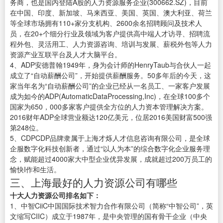
务商，也是国内登陆A股的人力资源服务企业(300662.SZ)，目前
在中国、印度、新加坡、马来西亚、美国、英国、澳大利亚、荷兰
等全球市场拥有110+家分支机构、2600余名招聘顾问及技术人
员，在20+个细分行业及领域为客户提供高中端人才访寻、招聘流
程外包、灵活用工、人力资源咨询、培训与发展、薪税外包等人力
资源产业互联平台及人才大脑平台。
4、ADP安德普翰1949年，身为会计师的HenryTaub与合伙人一起
成立了“自动薪酬公司”，开始提供薪酬服务。50多年后的今天，这
家当年名为“自动薪酬公司”的企业已经从一名员工、一家客户发展
成为如今的ADP(AutomaticDataProcessing,Inc)，在全球100多个
国家为650，000多家客户提供全方位的人力资本管理解决方案。
2016财年ADP全球营业额达120亿美元，位居2016美国财富500强
第248位。
5、CDPCDP品牌隶属于上海才烁人才信息咨询有限公司，是全球
企服数字化科技创新者，通过“以人为本”的综合数字化企业服务理
念，赋能超过4000家大中型企业优异发展，成就超过200万员工的
愉快I作和生活。
三、上海最好的人力资源公司有哪些
十大人力资源公司排名如下：
1、中智CiiC中国国际技术智力合作有限公司（简称“中智公司”，英
文缩写CIIC）成立于1987年，是中央管理的国有骨干企业（中央