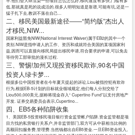
半.他们会大肆渲染一些项目怎么怎么好,移民速度有多快,门槛有多
低.那就真是死的说成活的.很多人明明知道是靠谱,可能有坑,还是一
猛子扎下去,教训不落在自己...
二、移民美国最新途径——“简约版”杰出人
才移民,NIW...
国家利益豁免NIW(National Interest Waiver)属于EB2的其中一个
类别.NIW是指申请人的工作、资历和成就符合美国的某项国家利
益,因而可以直接向移民局提出移民申请,符合要求的申请,可以免去
等待劳工部审批的漫长过程.
三、警惕!加州又现投资移民欺诈,90名中国
投资人绿卡梦...
根据多位中国投资者在今年夏天提起的诉讼,Liou被指控犯有欺诈
行为,根据EB-5计划的目标就业领域规定,他们每人分别交给了
Liou500,000美元,据称将现金存入“ Cupertino Fund”以支付房地产
开发. 证券交易委员会表示,Cupertino...
四、EB5各种陷阱收集
1、美国EB-5投资移民项目银行资金监管帐户陷阱.资金监管都是项
目方找的私营银行关系户,并非监管部门,双方可从中获相当比例的
高额回扣服务费,管理费.当然钱都出自EB5资金.一旦EB5资金投入,