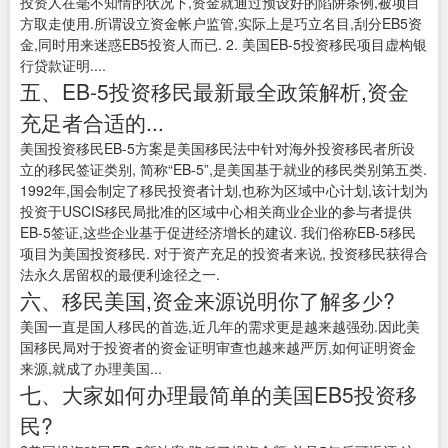
投资人在毫不知情的状况下,资金就通过预设好的陷阱条例,被项目
方取走使用.所谓设立资金帐户监管,实际上是巧立名目,刮分EB5资
金,同时用来迷惑EB5投资人而已. 2. 美国EB-5投资移民项目虚构银
行贷款证明....
五、EB-5投资移民最新最全政策解析,资金
充足者合适的...
美国投资移民EB-5方案是美国移民法中针对海外投资移民者所设
立的移民签证类别, 简称“EB-5”,是美国基于就业的移民类别第五类.
1992年,国会制定了移民投资者计划,也称为区域中心计划,该计划为
投资于USCIS移民局批准的区域中心相关商业企业的参与者提供
EB-5签证,这些企业基于促进经济增长的建议. 我们俗称EB-5移民
项目为美国投资移民. 对于资产充足的投资者来说, 投资移民获得合
法永久居留权的最便利途径之一.
六、移民美国,资金来源说明你了解多少?
美国一直是国人移民的首选,近几年的需求更是越来越强劲.因此美
国移民局对于投资者的资金证明审查也越来越严厉,如何证明资金
来源,就成了办理美国...
七、大家如何办理最简单的美国EB5投资移
民?