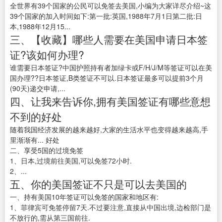
全世界有39个国家的公民可以免签去美国,小编为大家详尽介绍~这
39个国家的加入时间如下:第一批:英国,1988年7月1日第二批:日
本,1988年12月15...
三、【收藏】哪些人需要在美国申请日本签
证?该如何办理?
谁需要日本签证?中国护照持有者加绿卡或F/H/J/M等签证可以在美
国办理??日本签证,B类签证不可以.日本签证最多可以提前3个月
(90天)递交申请,...
四、让我来告诉你,拥有美国签证有哪些意想
不到的好处
随着我国经济发展的越来越好,大家的生活水平也变得越来越高,手
里渐渐有... 好处
二、享受5国的过境免签
1、日本,过境前往美国,可以免签72小时.
2、...
五、你的美国签证不只是可以去美国的
一、持有美国10年签证可以免签的国家和地区有:
1、菲律宾可免签停留7天.不过要注意,直接从中国出境,边检部门是
不放行的,需从第三国前往.