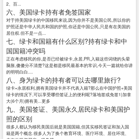
2、百...
六、美国绿卡持有者免签国家
对于持美国绿卡的中国移民来说,因为你并不是美国公民,所以你的
护照还是中华人民共和国的护照,你还是中国公民,只是有在美国的
居住权.但不是一点...
七、绿卡和国籍有什么区别?持有绿卡和中
国国籍冲突吗
正在考虑移民的你,是否已经被绿卡,永居,PR,入籍这些词绕的头晕
脑胀,傻傻分不清楚?这是都是移民最基本的常识,今天一篇就给你讲
的明明白白....
八、身为绿卡的持有者可以去哪里旅行?
绿卡=永居权利,拥有美国绿卡并不代表入籍?那么在中国护照+美国
绿卡的情况下,可以享受哪些签证上的便利呢?落地签或免签1)加拿
大(6个月)拥有美...更多
九、美国签证、美国永久居民绿卡和美国护
照的区别
很多人都认为移民美国后就是美国国籍,但其实移民签证和加入国
籍是两个概念.很多人为了换个教育环境、医疗环境、居住环境、