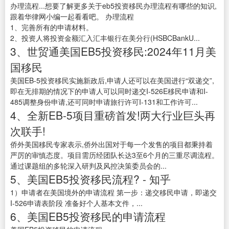
办理流程...想要了解更多关于eb5投资移民办理流程有哪些的知识,
跟着华律网小编一起看看吧。 办理流程
1、完善所有的申请材料。
2、投资人将投资金额汇入汇丰银行在美分行(HSBCBankU...
3、世贸通美国EB5投资移民:2024年11月美
国移民
美国EB-5投资移民实施新政后,申请人还可以在美国进行“双递交”,
即在无排期的情况下的申请人可以同时递交I-526E移民申请和I-
485调整身份申请,还可同时申请旅行许可I-131和工作许可...
4、全新EB-5项目重磅首发!两大行业巨头再
次联手!
侨外美国移民专家表示,侨外出国对于每一个发售的项目都秉持着
严厉的审慎态度。项目需历经团队长达3至6个月的三重尽调流程。
通过课题组的多轮深入研判及风控决策委员会的...
5、美国EB5投资移民流程? - 知乎
1）申请者在美国境外的申请流程 第一步：递交移民申请，即递交
I-526申请表阶段 准备好个人基本文件，...
6、美国EB5投资移民的申请流程