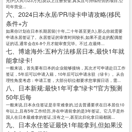
元(约人民币23万元)及以上注册资金;真实且可持续经营的项目,公
司年营业...
六、2024日本永居/PR/绿卡申请攻略(移民
条件+方
如果你计划在日本长期居留(十年,二十年甚至更久),那么你就需要
申请永居签证了。永居签证的审查时间较长,如果不是走的配偶签
证的话,通常会在6-8个月才能审查完毕。不过,在最终...
七、博途海外:五种方法移居日本,最快1年就
能拿绿卡!
一般来说，首先要有日本的企业能够接纳，其次才可申请赴日工作
签证，5年后可以申请入籍，10年后可以申请永驻（绿卡）。从合
理性角度考虑：申请工签，大部分职位都要求您掌握日语，需...
八、日本新规:最快1年可拿"绿卡"!官方预测
50年后每
一般来说,日本永住签证是非常难拿的,过去普通要求在日本居住10
年以上,且有5年工作经历,并在申请前拿的是3年签证。它几乎是外
国人在日本最难拿的签证,没有之一,甚至比归化拿日籍都困...
九、日本永住签证最快1年能拿到,但如果没