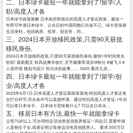
二、日本绿卡最短一年就能拿到了!留学/入
职/高度人才各
日本绿卡政策新解 日本政府新推出的高度人才签证政策，最短一
年即可申请日本绿卡，让在日的中国同胞们兴奋不已。绿卡意味着
生活便利，包括购房、投资、创业等，同...
三、2024日本开放移民政策,只需90天获批
移民身份,
2024日本开放移民政策,只需90天获批移民身份,最快1年时间拿永
驻权! 最新图文 秋风送爽丰收忙,关节健康享清凉!#秋分 #健飞 0 #
人居环境 规划与设计 风与水的故事…… 5420 重庆九龙...
四、日本绿卡最短一年就能拿到了!留学/创
业/高度人才各
2023年4月1日,日本高度人才签证新政策落地:特别高度人才签证免
去打分环节,符合条件可以直接申请。通过特别高度人才签证,1年后
可以拿日本绿卡。 日本绿卡意味着什么? 可以在日本永...
五、移居日本有方法,最快一年就能拿绿卡
父母70岁以上,可办理特定活动类老亲抚养签证一同赴日,需要申请
人是独生子女,或者证明父母身边没有其他抚养人。 要求:500万日