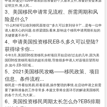
申请,即递交I-526申请表阶段准备好个人基本文件,准备好资金来源
证明文件,将人民...
3、美国移民申请常见流程、所需周期和风
险是什么?
“什么时候可以收到移民面签信”“多久可以拿到绿卡?”…是每一位申
请人都关心的问题.在侨梁团队看来,影响这个移民申请周期长短的
关键要素不外乎...
4、申请美国投资移民EB-5,多久可以登陆?
获得绿卡你...
今年3月,美国EB5投资移民乡村项目开始启动!过去的几年,因为美
国EB5投资移民项目的超长排期,导致很多申请人对该项目望而却
步.如今,EB-5区域...
5、2021美国移民攻略——移民政策、项目
信息、条件流程...
移民是一件看似简易,听着容易,操作繁琐的事情,在启动申请之前需
要了解和准备的工作非常多.本篇文章将全面详尽的解读美国移民
的各个方式,为大家...
6、美国投资移民周期太长怎么办?EB5排期