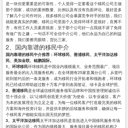
是一块但更重要是的可靠性，个人觉得一定要看这个移民公司主做
那个国家，成功的案例数量、比例以及有没有负面评论。最好是多
了解几个公司作对比，很多移民公司会暴露竞争对手的软肋，我们
就能更真实的判断。移民公司里面个人觉得环球不是很好，良莠不
齐，有些工作人员素质很差，至于那个公司好一点我就不讲了免得
有做广告之嫌，一句话不可全信中介公司，他们永远为自己的利益
服务，我们要擦亮眼睛，货比三家。
2、国内靠谱的移民中介
国内靠谱的移民中介推荐：环球移民、善浦移民、太平洋加达移
民、美加金联、鲲鹏国际。
1、环球移民
环球移民是中国业内规模最大、业务范围最广、项目
服务最全的出入境服务机构，在全球拥有25家直属分公司，从签约
前到签约后的一条龙服务，成为移民行业开拓者和领跑者，环球移
民已经成功帮助超过数十万客户拿到各国签证、绿卡及全球护照。
2、善浦移民
是全球诚信移民服务领军品牌和中国投资理财诚信示
范十强企业，以“让移民创造更大价值”为使命，以专业诚信，客户
为本的发展理念为立足之道，为每一位移民客户打造最完美的移民
方案和海外投资计划，并提供丰腴的后续服务和保障，确保让每一
个移民客户都能实现出国无忧的梦想。
3、太平洋加达移民
太平洋加达移民是首批进入中国移民服务市场
的国际化公司，作为国内规模最大、服务项目最全的移民机构之