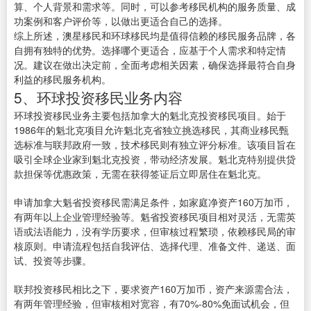
算、个人背景和需求等。同时，可以参考移民机构的服务质量、成
功案例和客户评价等，以做出更适合自己的选择。
综上所述，澳星移民和环球移民均是值得信赖的移民服务品牌，各
自拥有独特的优势。选择哪个更适合，应基于个人需求和特定情
况。建议在做出决定前，全面考虑相关因素，确保选择最符合自身
利益的移民服务机构。
5、环球投资移民业务内容
环球投资移民业务主要包括加拿大的魁北克投资移民项目。始于
1986年的魁北克项目允许魁北克省独立挑选移民，其商业移民甄
选标准与联邦政府一致，技术移民则有独立评分标准。该项目旨在
吸引全球企业家到魁北克投资，带动经济发展。魁北克特别提供贷
款担保等优惠政策，无需在获得签证后立即居住在魁北克。
申请加拿大魁省投资移民需满足条件，如家庭净资产160万加币，
有两年以上企业管理经验等。魁省投资移民项目相对灵活，无需英
语或法语能力，没有学历要求，但审核过程繁琐，依赖移民局的审
核原则。申请流程包括自我评估、选择代理、准备文件、递送、面
试、投资等步骤。
联邦投资移民相比之下，要求资产160万加币，资产来源需合法，
有两年管理经验，但审核相对宽容，有70%-80%免面试机会，但