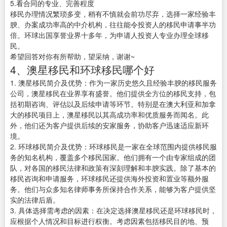
5.看合同的专业、完善程度
移民办理情况繁琐多变，稍有不慎就会前功尽弃，选择一家经验丰
腴、办案成功率高的中介机构，往往能令投资人的移民申请事半功
倍。环球出国享誉业界十多年，为申请人投资人专业办理全球移
民。
希望回答对你有所帮助，望采纳，谢谢~
4、澳星移民和环球移民哪个好
1. 澳星移民简介及优势：作为一家历史悠久且经验丰腴的移民服务
公司，澳星移民在业界享有盛誉。他们提供全方位的移民支持，包
括初期咨询、评估以及后续申请等环节。特别是在澳大利亚和加拿
大的移民项目上，澳星移民以其高成功率和优质服务而闻名。此
外，他们还为客户提供后续的安家服务，协助客户迅速适应新环
境。
2. 环球移民简介及优势：环球移民是一家在全球范围内提供移民服
务的知名机构，覆盖多个移民国家。他们拥有一个由专家组成的团
队，对各国的移民法律和政策有深刻理解和丰腴实践。除了基本的
移民咨询和申请服务，环球移民还提供海外投资和置业等额外服
务。他们与众多知名律师事务所保持合作关系，能够为客户提供坚
实的法律后盾。
3. 具体选择需考虑的因素：在决定选择澳星移民还是环球移民时，
应根据个人情况和目标进行权衡。考虑因素包括移民目的地、预