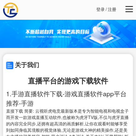
登录
/
注册
关于我们
直播平台的游戏下载软件
1.手游直播软件下载-游戏直播软件app平台
推荐-手游
直接下载 简要: 云视听虎电竞最新版本是专为智能电视和电视盒子
而开发一款游戏直播互动软件,也被称为虎牙TV版,不仅与虎牙直播
的内容完全同步,还拥有超高清的画质解析,让你在观看时能够享受
到如同身临其境般的视觉体验,无论是游戏大神的精美操作,还是美