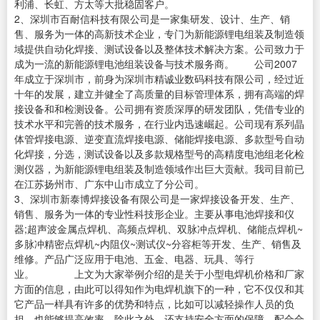
利浦、长虹、方太等大批稳固客户。
2、深圳市百耐信科技有限公司是一家集研发、设计、生产、销
售、服务为一体的高新技术企业，专门为新能源锂电组装及制造领
域提供自动化焊接、测试设备以及整体技术解决方案。公司致力于
成为一流的新能源锂电池组装设备与技术服务商。 公司2007
年成立于深圳市，前身为深圳市精诚业数码科技有限公司，经过近
十年的发展，建立并健全了高质量的目标管理体系，拥有高端的焊
接设备和和检测设备。公司拥有资质深厚的研发团队，凭借专业的
技术水平和完善的技术服务，在行业内迅速崛起。公司现有系列晶
体管焊接电源、逆变直流焊接电源、储能焊接电源、多款型号自动
化焊接，分选，测试设备以及多款规格型号的高精度电池组老化检
测仪器，为新能源锂电组装及制造领域作出巨大贡献。我司目前已
在江苏扬州市、广东中山市成立了分公司。
3、深圳市新泰博焊接设备有限公司是一家焊接设备开发、生产、
销售、服务为一体的专业性科技形企业。主要从事电池焊接和仪
器;超声波金属点焊机、高频点焊机、双脉冲点焊机、储能点焊机~
多脉冲精密点焊机~内阻仪~测试仪~分容柜等开发、生产、销售及
维修。产品广泛应用于电池、五金、电器、玩具、等行
业。 上文为大家举例介绍的是关于小型电焊机价格和厂家
方面的信息，由此可以得知作为电焊机旗下的一种，它不仅仅和其
它产品一样具有许多的优势和特点，比如可以减轻操作人员的负
担，也能够提高效率，除此之外，还支持安全方面的保障，配合合