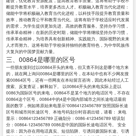
建设，优化教育资源配置，提高教育教学质量。这将有助于学校不
断提升教育水平，培养更多杰出人才。积极融入教育当代化进程：
储能中学将积极融入教育当代化进程，以科技手段提升教育质量和
效率，推动教育公平和教育当代化。这将有助于学校适应时代发展
的需求，为学生提供更加先进、高效的教育服务。坚持办学习惯，
传承革命精神：在新的历史时期，储能中学将继续坚持办学习惯，
传承革命精神，为培养具有创新精神、实践能力、国际视野的未来
人才而努力。这将有助于学校保持独特的教育特色，为中华民族伟
大复兴的中国梦贡献力量。
三、00864是哪里的区号
一些朋友接到过以00864开头的来电，但又查不到这是哪个地方来
的，就在网上询问00864是哪里的区号，在本站中也有不少网友搜
索00864区号，还有一些网友在本站留言咨询，因此本站经过人工
搜索、反复查证，解释如下。 以00864开头的来电实际上是以
0086为国际区号的来电，00864不是某个地方的电话区号，不存在
00864这个区号，00864中的4是中国内部城市之间长途电话最前
面的数字，例如将原始来电显示“00864123456789”按照国际长途
区号和城市间长途区号、本地号码划分时容易出错，请看： 来电
显示：00864123456789 正确划分：0086-4123456789 错误划
分：00864-123456789 0086是中国的国际长途电话区号。 安全
提示：因为存在用电话真实、短信陷阱、引诱回拨国际长途、引诱