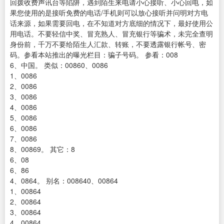
回拨收费声讯台等陷阱，遇到陌生来电请小心接听、小心回电，如
果您使用的是接听免费的电话/手机则可以放心接听并问明对方电
话来源，如果需要回电，在不知道对方底细的情况下，最好使用公
用电话。不要轻信中奖、冒充熟人、冒充银行等骗术，未完全查明
身份前，千万不要给陌生人汇款、转账，不要透露银行帐号、密
码。参看本站推出的曝光栏目：骗子号码。 参看：008
6、中国。 类似：00860、0086
1、0086
2、0086
3、0086
4、0086
5、0086
6、0086
7、0086
8、00869。 其它：8
6、08
6、86
4、0864。 别名：008640、00864
1、00864
2、00864
3、00864
4、00864