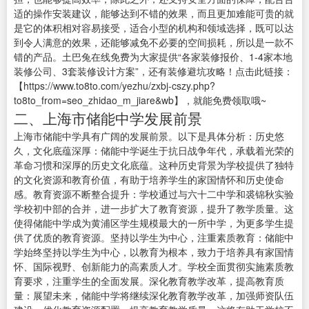
适的操作安装建议，能够达到不错的效果，而且更加难能可贵的就
是它的体积相对容易接受，适合小型的机构和领域选择，既可以达
到令人满意的效果，还能够减免不必要的空间损耗，所以是一款不
错的产品。土巴兔在线免费为大家提供“各家装修报价、1-4家本地
装修公司、3套装修设计方案”，还有装修避坑攻略！点击此链接：
【https://www.to8to.com/yezhu/zxbj-cszy.php?
to8to_from=seo_zhidao_m_jiare&wb】，就能免费领取哦~
二、上海市储能中学发展前景
上海市储能中学具有广阔的发展前景。以下是具体分析：历史悠
久，文化底蕴深厚：储能中学诞生于抗日战争年代，承载着光荣的
革命习惯和深厚的历史文化底蕴。这种历史背景为学校提供了独特
的文化资源和教育价值，有助于培养学生的家国情怀和历史使命
感。教育资源不断整合提升：学校通过与六十二中学和裘锦秋实验
学校初中部的合并，进一步扩大了教育资源，提升了教学质量。这
使得储能中学成为黄浦区学生规模最大的一所中学，为更多学生提
供了优质的教育资源。坚持以学生为中心，注重素质教育：储能中
学始终坚持以学生为中心，以教育为根本，致力于培养具有家国情
怀、国际视野、创新能力的高素质人才。学校全面贯彻实施素质教
育要求，注重学生的全面发展。深化教育教学改革，提高教育质
量：展望未来，储能中学将继续深化教育教学改革，加强师资队伍