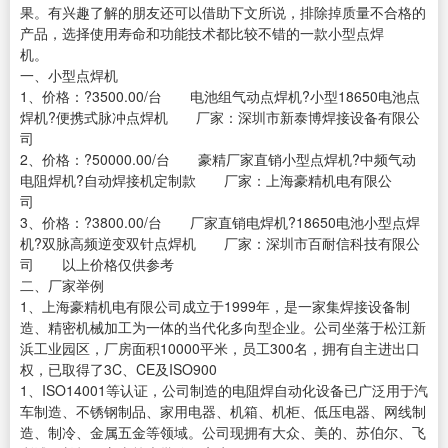
果。有兴趣了解的朋友还可以借助下文所说，排除掉质量不合格的
产品，选择使用寿命和功能技术都比较不错的一款小型点焊
机。
一、小型点焊机
1、价格：?3500.00/台 电池组气动点焊机?小型18650电池点
焊机?便携式脉冲点焊机 厂家：深圳市新泰博焊接设备有限公
司
2、价格：?50000.00/台 豪精厂家直销小型点焊机?中频气动
电阻焊机?自动焊接机定制款 厂家：上海豪精机电有限公
司
3、价格：?3800.00/台 厂家直销电焊机?18650电池小型点焊
机?双脉高频逆变双针点焊机 厂家：深圳市百耐信科技有限公
司 以上价格仅供参考
二、厂家举例
1、上海豪精机电有限公司成立于1999年，是一家集焊接设备制
造、精密机械加工为一体的当代化多向型企业。公司坐落于松江新
浜工业园区，厂房面积10000平米，员工300名，拥有自主进出口
权，已取得了3C、CE及ISO900
1、ISO14001等认证，公司制造的电阻焊自动化设备已广泛用于汽
车制造、不锈钢制品、家用电器、机箱、机柜、低压电器、网线制
造、制冷、金属五金等领域。公司现拥有大众、美的、苏伯尔、飞