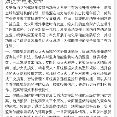
效提升电池安全
及安盾消防的储能集装箱自动灭火系统可有效提升电池安全。随着
全球能源结构的转型，新能源在电力装机中的占比逐年提升，储能
产业也迎来了前所未有的发展机遇。然而，储能电池的安全问题也
日益凸显，火灾和爆炸事故时有发生，给人们的生命财产安全带来
了严重威胁。为了应对这一挑战，及安盾消防作为国内领先的消防
企业，积极响应国家号召，率先开展了电化学储能消防研究，并成
功推出了储能集装箱自动灭火系统，为储能电池的安全提供了有力
保障。
一、储能集装箱自动灭火系统的优势快速响应：该系统采用先进的
探测技术和算法，能够实时监测储能集装箱内的温度、烟雾等参
数，一旦发现异常情况，立即启动灭火程序，有效缩短灭火响应时
间，减少火灾损失。精准灭火：系统根据火灾类型和规模，选择合
适的灭火剂和喷射方式，实现精准灭火，避免对周围设备和环境造
成二次损害。智能管理：系统具备远程监控和管理功能，可以实时
查看储能集装箱的消防状态，接收报警信息，并进行远程控制和操
作，提高管理效率和便捷性。
二、储能三级防护消防方案及安盾消防提出的储能三级防护消防方
案，包括预警、控制和灭火三个层次，全面覆盖储能电池的安全防
护需求。预警层：通过安装温度传感器、烟雾探测器等设备，实时
监测储能集装箱内的环境参数，一旦发现异常情况，立即发出预警