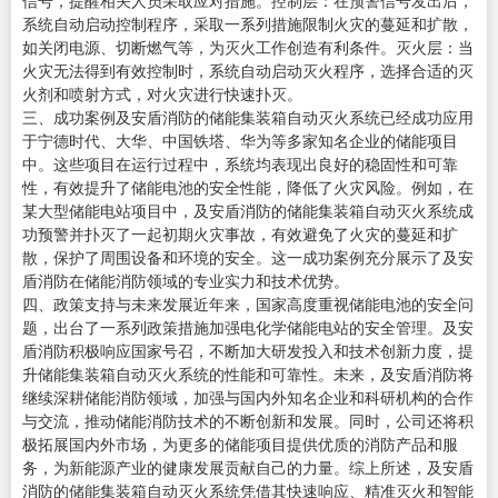
信号，提醒相关人员采取应对措施。控制层：在预警信号发出后，
系统自动启动控制程序，采取一系列措施限制火灾的蔓延和扩散，
如关闭电源、切断燃气等，为灭火工作创造有利条件。灭火层：当
火灾无法得到有效控制时，系统自动启动灭火程序，选择合适的灭
火剂和喷射方式，对火灾进行快速扑灭。
三、成功案例及安盾消防的储能集装箱自动灭火系统已经成功应用
于宁德时代、大华、中国铁塔、华为等多家知名企业的储能项目
中。这些项目在运行过程中，系统均表现出良好的稳固性和可靠
性，有效提升了储能电池的安全性能，降低了火灾风险。例如，在
某大型储能电站项目中，及安盾消防的储能集装箱自动灭火系统成
功预警并扑灭了一起初期火灾事故，有效避免了火灾的蔓延和扩
散，保护了周围设备和环境的安全。这一成功案例充分展示了及安
盾消防在储能消防领域的专业实力和技术优势。
四、政策支持与未来发展近年来，国家高度重视储能电池的安全问
题，出台了一系列政策措施加强电化学储能电站的安全管理。及安
盾消防积极响应国家号召，不断加大研发投入和技术创新力度，提
升储能集装箱自动灭火系统的性能和可靠性。未来，及安盾消防将
继续深耕储能消防领域，加强与国内外知名企业和科研机构的合作
与交流，推动储能消防技术的不断创新和发展。同时，公司还将积
极拓展国内外市场，为更多的储能项目提供优质的消防产品和服
务，为新能源产业的健康发展贡献自己的力量。综上所述，及安盾
消防的储能集装箱自动灭火系统凭借其快速响应、精准灭火和智能