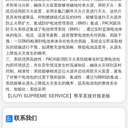
术和算法分析，确保灭火装置能够准确地对准火源。局部灭火：系
统启动局部灭火装置，采用全氟己酮等灭火介质进行灭火。这些介
质具有快速降温、抑制燃烧链式反应的特性，能够迅速扑灭火源并
防止火势扩大。集成防护电池管理系统（BMS）集成：PACK级消
防灭火系统还集成了电池管理系统（BMS），通过实时监测电池单
体的电压、电流、温度等参数，提前预警电池热失控风险。风险干
预：一旦BMS检测到电池单体存在热失控风险，系统会立即采取相
应的措施进行干预，如调整充放电策略、降低电池温度等，从源头
上降低火灾发生的概率。
三、系统优势高效性：PACK级消防灭火系统能够实时监测电池包
内部环境状态，并在异常情况发生时迅速响应，确保火灾得到及时
控制。精准性：系统能够精准定位火源并启动局部灭火装置，避免
了对整个电池包的过度干预和损坏。集成性：通过与BMS的集成，
系统能够从源头上降低火灾发生的概率，提高电池包的整体安全
性。智能化：系统采用
【LIUYI SUPREME SERVICE】尊享直接对接老板
联系我们