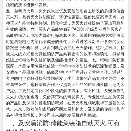
领域的技术进步和发展。
五、自研灭火剂，灭火效果更优及安盾使用自主研发的多组份混合
灭火剂，具有灭火效能更好、环保性更强、性价比更高等优点。这
种灭火剂能够持续抑制、惰化抑爆，为灭火过程提供了更加可靠和
有效的保障。六、灭火产品能够做到PACK电芯级及安盾的灭火产
品能够深入到电芯内部进行探测和灭火。其采用的探测技术能够实
时监测锂电池内部化学成分的变化，并通过芯片对各种参数的变动
情况进行分析计算，从而判断是否启动灭火措施。这种点对点、精
准灭火的方式相比其他消防产品具有更高的效率和准确性，能够有
效阻止锂电池热失控扩展及储能柜爆炸的发生。七、锂电消防积累
深厚，产品专用性强凭借近十年锂电池消防技术的沉淀和积累，及
安盾在产品研发时就与储能及锂电池厂商进行了紧密合作。通过与
客户的电池参数对接和共同研发，生产出来的产品专用性更强、不
容易被替代。这种深度合作不仅提高了产品的质量和性能，还为客
户提供了更加定制化和个性化的解决方案。综上所述，及安盾作为
灭火系统的领跑者，凭借其突出的研发实力、专业性强且品质优良
的产品以及深厚的锂电消防积累，在灭火系统领域取得了显著的成
就。未来，随着储能市场的不断发展和扩大，及安盾的储能消防产
品有望放量增长，为公司带来新的发展机遇和挑战。
二、及安盾消防:储能集装箱自动灭火,可有