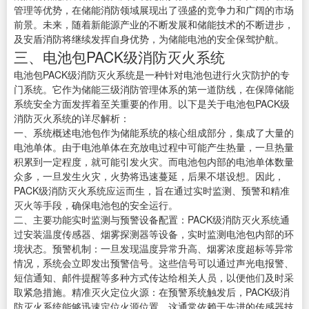
管理等优势，在储能消防领域展现出了强盛的竞争力和广阔的市场
前景。未来，随着新能源产业的不断发展和储能技术的不断进步，
及安盾消防将继续发挥自身优势，为储能电池的安全保驾护航。
三、电池包PACK级消防灭火系统
电池包PACK级消防灭火系统是一种针对电池包进行火灾防护的专
门系统。它作为储能三级消防管理体系的第一道防线，在保障储能
系统安全方面发挥着至关重要的作用。以下是关于电池包PACK级
消防灭火系统的详尽解析：
一、系统概述电池包作为储能系统的核心组成部分，集成了大量的
电池单体。由于电池单体在充放电过程中可能产生热量，一旦热量
积累到一定程度，就可能引发火灾。而电池包内部的电池单体数量
众多，一旦发生火灾，火势将迅速蔓延，后果不堪设想。因此，
PACK级消防灭火系统应运而生，旨在通过实时监测、预警和精准
灭火等手段，确保电池包的安全运行。
二、主要功能实时监测与预警设备配置：PACK级消防灭火系统通
过安装温度传感器、烟雾探测器等设备，实时监测电池包内部的环
境状态。预警机制：一旦发现温度异常升高、烟雾浓度超标等异常
情况，系统会立即发出预警信号。这些信号可以通过声光电报警、
短信通知、邮件提醒等多种方式传达给相关人员，以便他们及时采
取紧急措施。精准灭火定位火源：在预警系统触发后，PACK级消
防灭火系统能够迅速定位火源位置。这通常依赖于先进的传感器技