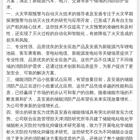
方案，满足了新能源汽车、电力、交通等多个领域的消防防护需
求。
一、火灾早期预警与自动灭火技术的领导者及安盾专注于火灾早期
探测预警与自动灭火技术的研究与应用开发，已形成了具有自主知
识产权的核心技术。这些技术不仅提高了火灾预警的准确性和及时
性，还实现了灭火过程的自动化和智能化，有效降低了火灾造成的
损失和风险。
二、专业性强、品质优良的安全应急产品及安盾为新能源汽车锂电
池箱、客车乘客舱、变电站电缆、新能源发电站等关键场景提供了
专业性强、品质优良的安全应急产品。这些产品不仅满足了不同领
域的消防防护需求，还通过技术创新和品质提升，为客户提供了更
加安全、可靠的解决方案。
三、储能消防产品小批量试点应用，有望放量目前，及安盾的储能
消防产品正在进行小批量试点应用。这些产品凭借卓越的性能和品
质，已经赢得了市场的初步认可和客户的信赖。随着储能市场的不
断发展和扩大，及安盾的储能消防产品有望在未来实现放量增长，
为公司带来新的业绩增长点。
四、突出的研发实力优势及安盾在储能领域具有突出的研发实力优
势。公司联合应急管理部天津消防研究所等共建了储能电站电化学
储能柜火灾防控与惰化抑爆技术研究基地，致力于开展电化学储能
柜火灾防控与惰化抑爆技术研究。这些研究不仅为不同储能企业提
供了更先进的消防解决方案和优质的产品，还推动了整个储能消防