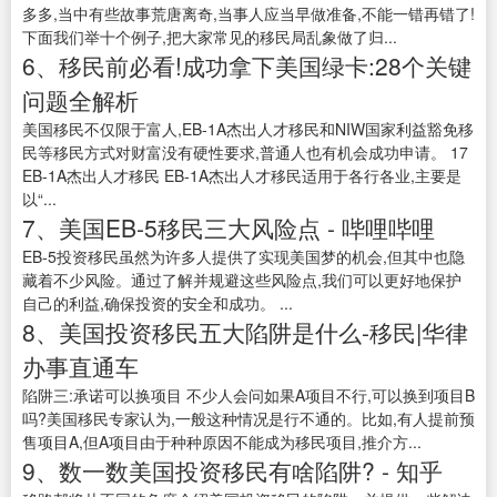
多多,当中有些故事荒唐离奇,当事人应当早做准备,不能一错再错了!
下面我们举十个例子,把大家常见的移民局乱象做了归...
6、移民前必看!成功拿下美国绿卡:28个关键
问题全解析
美国移民不仅限于富人,EB-1A杰出人才移民和NIW国家利益豁免移
民等移民方式对财富没有硬性要求,普通人也有机会成功申请。 17
EB-1A杰出人才移民 EB-1A杰出人才移民适用于各行各业,主要是
以“...
7、美国EB-5移民三大风险点 - 哔哩哔哩
EB-5投资移民虽然为许多人提供了实现美国梦的机会,但其中也隐
藏着不少风险。通过了解并规避这些风险点,我们可以更好地保护
自己的利益,确保投资的安全和成功。 ...
8、美国投资移民五大陷阱是什么-移民|华律
办事直通车
陷阱三:承诺可以换项目 不少人会问如果A项目不行,可以换到项目B
吗?美国移民专家认为,一般这种情况是行不通的。比如,有人提前预
售项目A,但A项目由于种种原因不能成为移民项目,推介方...
9、数一数美国投资移民有啥陷阱? - 知乎