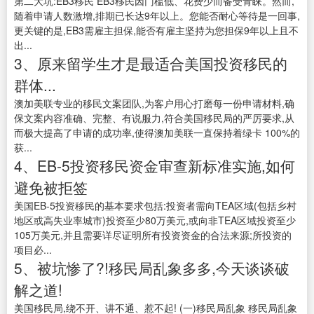
第二大坑:EB3移民 EB3移民因门槛低、花费少而备受青睐。然而,
随着申请人数激增,排期已长达9年以上。您能否耐心等待是一回事,
更关键的是,EB3需雇主担保,能否有雇主坚持为您担保9年以上且不
出...
3、原来留学生才是最适合美国投资移民的
群体...
澳加美联专业的移民文案团队,为客户用心打磨每一份申请材料,确
保文案内容准确、完整、有说服力,符合美国移民局的严厉要求,从
而极大提高了申请的成功率,使得澳加美联一直保持着绿卡 100%的
获...
4、EB-5投资移民资金审查新标准实施,如何
避免被拒签
美国EB-5投资移民的基本要求包括:投资者需向TEA区域(包括乡村
地区或高失业率城市)投资至少80万美元,或向非TEA区域投资至少
105万美元,并且需要详尽证明所有投资资金的合法来源;所投资的
项目必...
5、被坑惨了?!移民局乱象多多,今天谈谈破
解之道!
美国移民局,绕不开、讲不通、惹不起! (一)移民局乱象 移民局乱象