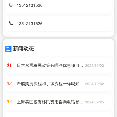
13512131526
13512131526
新闻动态
日本永居移民政策有哪些优惠项目,获
01
2024/11/02
得日本移民永居后的优势盘点,日本移
民,希腊移民,美国移民
希腊购房流程和手续流程一样吗知乎,
02
2024/10/02
希腊新政购房80万欧元,希腊移民,希
腊房产
上海美国投资移民费用咨询电话是多
03
2024/09/25
少啊_2021年最全美国移民途径指南_
香港优才,香港移民_问答