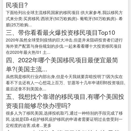
民项目?
下面给列出全球主流移民国家的移民项目:供大家参考,我以移民方
式来分类:买房移民:西班牙(50万欧购房)- 葡萄牙(50万欧购房)- 希
腊(25万欧购...
三、带你看看最火爆投资移民项目Top10
2020年虽然全球受到疫情的巨大冲击,但是并未阻碍投资者们进行
海外资产配置与身份规划的步伐.一起来看看哪十大投资移民项目
在2020年最火热!01 土...
四、2022年哪个美国移民项目最便宜最简
单?(美国主流...
虽然我是移民行业内部出身,但是今天我就要弃暗投明了!因为实在
看不下去还有人一心想花上百万、甘愿等十几年申请EB5投资项目,
最后还拿不到美国永...
五、我想找个靠谱的移民项目,有哪个美国投
资项目能够尽快办理吗?
很多人为了移民美国,选择投机取巧,通过一种特别的手段完成了移
民.这就是EB-4庇护移民庇护移民的申请者需要证明过去曾受到一
定程度的迫害,或者...更多