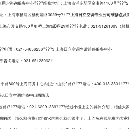
.日立用户咨询服务中心????维修地址：上海市浦东新区金湘路1100号???
地址：上海市杨浦区杨树浦路3059号????
上海日立空调专业公司维修点及
市遵义路100号虹桥上海城B座29楼????电话：021-31261889（总机）??
电话：021-54656236????3.上海日立空调售后维修服务中心
部咨询电话：021-65128062?
路800号上海商务中心内(近中山北2路)????电话：400-013-3301?
???6.日立空调维修中山西路店
园路)????电话：021-62091339????经过小编上面的具体介绍
的话，那么相信我们维修它的机会就会很小了。土巴兔在线免费为大家提供