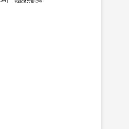
jiare&wb】，就能免费领取哦~