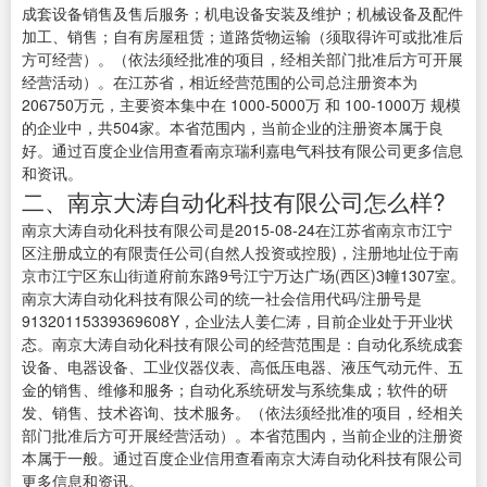
成套设备销售及售后服务；机电设备安装及维护；机械设备及配件
加工、销售；自有房屋租赁；道路货物运输（须取得许可或批准后
方可经营）。（依法须经批准的项目，经相关部门批准后方可开展
经营活动）。在江苏省，相近经营范围的公司总注册资本为
206750万元，主要资本集中在 1000-5000万 和 100-1000万 规模
的企业中，共504家。本省范围内，当前企业的注册资本属于良
好。通过百度企业信用查看南京瑞利嘉电气科技有限公司更多信息
和资讯。
二、南京大涛自动化科技有限公司怎么样?
南京大涛自动化科技有限公司是2015-08-24在江苏省南京市江宁
区注册成立的有限责任公司(自然人投资或控股)，注册地址位于南
京市江宁区东山街道府前东路9号江宁万达广场(西区)3幢1307室。
南京大涛自动化科技有限公司的统一社会信用代码/注册号是
91320115339369608Y，企业法人姜仁涛，目前企业处于开业状
态。南京大涛自动化科技有限公司的经营范围是：自动化系统成套
设备、电器设备、工业仪器仪表、高低压电器、液压气动元件、五
金的销售、维修和服务；自动化系统研发与系统集成；软件的研
发、销售、技术咨询、技术服务。（依法须经批准的项目，经相关
部门批准后方可开展经营活动）。本省范围内，当前企业的注册资
本属于一般。通过百度企业信用查看南京大涛自动化科技有限公司
更多信息和资讯。