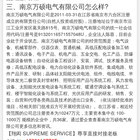
三、南京万硕电气有限公司怎么样?
南京万硕电气有限公司是2011-03-31在江苏省南京市六合区注册
成立的有限责任公司(自然人投资或控股)，注册地址位于南京市沿
江工业开发区葛关路815号。南京万硕电气有限公司的统一社会信
用代码/注册号是91320116571557048U，企业法人陈蓉，目前企
业处于开业状态。南京万硕电气有限公司的经营范围是：电气设
备、机械零部件、仪器仪表、普通机械、高低压配电设备加工销
售；通讯设备、电子产品、机电产品、五金交电、化工产品、防爆
电器设备销售；自动化设备工程设计、安装、调试、技术服务及维
修；高低压配电设备、电力自动化设备及软件系统、集成电路、软
件产品开发、研制；晶体硅太阳能光伏电池、组件、电线电缆、半
导体发光二极管及封管材料、照明应用产品与系统工程、风力发电
设备、太阳能光伏发电设备与系统工程、暖通空调设备与系统工
程、楼宇智能化设备与系统工程、光伏应用产品的研发、销售、安
装；自营和代理各类商品及技术的进出口业务。（依法须经批准的
项目，经相关部门批准后方可开展经营活动）。在江苏省，相近经
营范围的公司总注册资本为10247万元，主要资本集中在 100-
1000万 规模的企业中，共36家。通过爱企查查看南京万硕电气有
限公司更多信息和资讯。
【翔闳 SUPREME SERVICE】尊享直接对接老板