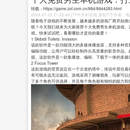
转载：https://game.zol.com.cn/884/8844283.html
2024-07-22 21:22:40·[??中关村在线 原创??]·作者
随着电子游戏的不断发展，越来越多的游戏厂商开始推
呢？今天我们就来为大家推荐十大免费男生单机游戏。
戏。快来试试吧，看看哪款才是你的最爱！
1
Skibidi Toilets: Invasion
该款
软件
是一款功能强大的多媒体
播放器
，支持多种音
编辑
功能，让用户可以轻松制作出高质量的影音作品。
据。这款软件是一款集播放、编辑、下载于一体的多媒
2
Focus Tower
这款游戏的背景设定在一个古老的塔中，传说中居住着
有可能永远无法返回。游戏采用了俯瞰视角，玩家可以
了多个角色可供选择，并且每个角色都有独特的能力和