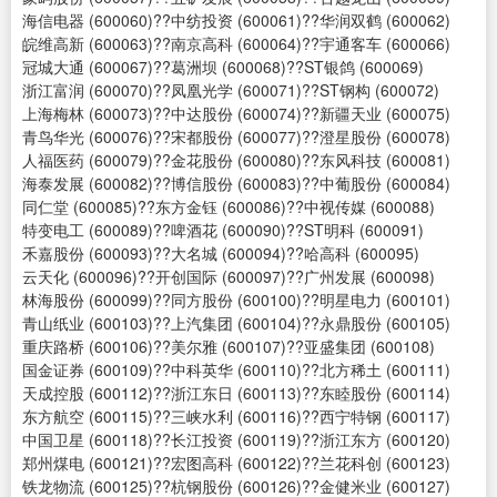
海信电器 (600060)??中纺投资 (600061)??华润双鹤 (600062)
皖维高新 (600063)??南京高科 (600064)??宇通客车 (600066)
冠城大通 (600067)??葛洲坝 (600068)??ST银鸽 (600069)
浙江富润 (600070)??凤凰光学 (600071)??ST钢构 (600072)
上海梅林 (600073)??中达股份 (600074)??新疆天业 (600075)
青鸟华光 (600076)??宋都股份 (600077)??澄星股份 (600078)
人福医药 (600079)??金花股份 (600080)??东风科技 (600081)
海泰发展 (600082)??博信股份 (600083)??中葡股份 (600084)
同仁堂 (600085)??东方金钰 (600086)??中视传媒 (600088)
特变电工 (600089)??啤酒花 (600090)??ST明科 (600091)
禾嘉股份 (600093)??大名城 (600094)??哈高科 (600095)
云天化 (600096)??开创国际 (600097)??广州发展 (600098)
林海股份 (600099)??同方股份 (600100)??明星电力 (600101)
青山纸业 (600103)??上汽集团 (600104)??永鼎股份 (600105)
重庆路桥 (600106)??美尔雅 (600107)??亚盛集团 (600108)
国金证券 (600109)??中科英华 (600110)??北方稀土 (600111)
天成控股 (600112)??浙江东日 (600113)??东睦股份 (600114)
东方航空 (600115)??三峡水利 (600116)??西宁特钢 (600117)
中国卫星 (600118)??长江投资 (600119)??浙江东方 (600120)
郑州煤电 (600121)??宏图高科 (600122)??兰花科创 (600123)
铁龙物流 (600125)??杭钢股份 (600126)??金健米业 (600127)