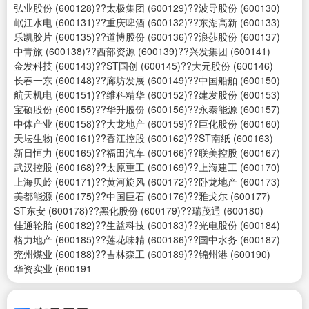
弘业股份 (600128)??太极集团 (600129)??波导股份 (600130)
岷江水电 (600131)??重庆啤酒 (600132)??东湖高新 (600133)
乐凯胶片 (600135)??道博股份 (600136)??浪莎股份 (600137)
中青旅 (600138)??西部资源 (600139)??兴发集团 (600141)
金发科技 (600143)??ST国创 (600145)??大元股份 (600146)
长春一东 (600148)??廊坊发展 (600149)??中国船舶 (600150)
航天机电 (600151)??维科精华 (600152)??建发股份 (600153)
宝硕股份 (600155)??华升股份 (600156)??永泰能源 (600157)
中体产业 (600158)??大龙地产 (600159)??巨化股份 (600160)
天坛生物 (600161)??香江控股 (600162)??ST南纸 (600163)
新日恒力 (600165)??福田汽车 (600166)??联美控股 (600167)
武汉控股 (600168)??太原重工 (600169)??上海建工 (600170)
上海贝岭 (600171)??黄河旋风 (600172)??卧龙地产 (600173)
美都能源 (600175)??中国巨石 (600176)??雅戈尔 (600177)
ST东安 (600178)??黑化股份 (600179)??瑞茂通 (600180)
佳通轮胎 (600182)??生益科技 (600183)??光电股份 (600184)
格力地产 (600185)??莲花味精 (600186)??国中水务 (600187)
兖州煤业 (600188)??吉林森工 (600189)??锦州港 (600190)
华资实业 (600191