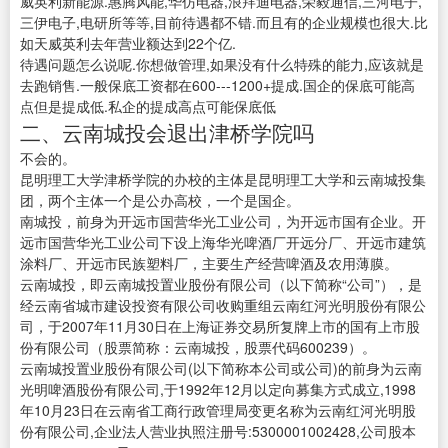
威英利新能源.惠腾风能,华仿电器,浪拜迪电器,荣毅通信,三河电子,
三伊电子,电研所等等,目前待遇都不错.而且有的企业规模也很大.比
如天威英利去年营业额达到22个亿.
待遇问题怎么说呢.你想做管理,如果没有什么特殊的能力,应该就是
去跑销售.一般保底工资都在600---1200+提成.国企的保底可能高
点但是提成低.私企的提成高点可能保底低
二、云南城投会退出津桥学院吗
不会的。
昆明理工大学津桥学院的办校的主体是昆明理工大学和云南城投集
团，两个主体一个是公办高校，一个是国企。
南城投，前身为开远市国营华光工业公司，为开远市国有企业。开
远市国营华光工业公司下设上海华光啤酒厂开远分厂、开远市建筑
涂料厂、开远市民族塑料厂，主要生产经营啤酒及农用薄膜。
云南城投，即云南城投置业股份有限公司（以下简称“公司”），是
经云南省城市建设投资有限公司收购重组云南红河光明股份有限公
司，于2007年11月30日在上海证券交易所复牌上市的国有上市股
份有限公司（股票简称：云南城投，股票代码600239）。
云南城投置业股份有限公司(以下简称本公司或公司)的前身为云南
光明啤酒股份有限公司,于1992年12月以定向募集方式成立,1998
年10月23日在云南省工商行政管理局变更名称为云南红河光明股
份有限公司,企业法人营业执照注册号:5300001002428,公司股本