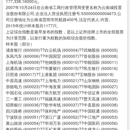
177,338,16000元。
2007年10月24日在云南省工商行政管理局变更名称为云南城投置
业股份有限公司,企业法人营业执照注册号:530000000004673,公
司注册地址为云南省昆明市民航路400号,法定代表人:许雷。
2015年统计样本股共1177只。
上证综合指数是最早发布的指数，是以上证所挂牌上市的全部股票
为计算范围，以发行量为权数的加权综合股价指数。
样本股（部分）
浦发银行 (600000)??白云机场 (600004)??武钢股份 (600005)
东风汽车 (600006)??中国国贸 (600007)??首创股份 (600008)
上海机场 (600009)??包钢股份 (600010)??华能国际 (600011)
皖通高速 (600012)??华夏银行 (600015)??民生银行 (600016)
日照港 (600017)??上港集团 (600018)??宝钢股份 (600019)
中原高速 (600020)??上海电力 (600021)??山东钢铁 (600022)
浙能电力 (600023)??中海发展 (600026)??华电国际 (600027)
中国石化 (600028)??南方航空 (600029)??中信证券 (600030)
三一重工 (600031)??福建高速 (600033)??楚天高速 (600035)
招商银行 (600036)??歌华有线 (600037)??中直股份 (600038)
四川路桥 (600039)??保利地产 (600048)??中国联通 (600050)
宁波联合 (600051)??浙江广厦 (600052)??中江地产 (600053)
黄山旅游 (600054)??华润万东 (600055)??中国医药 (600056)
象屿股份 (600057)??五矿发展 (600058)??古越龙山 (600059)