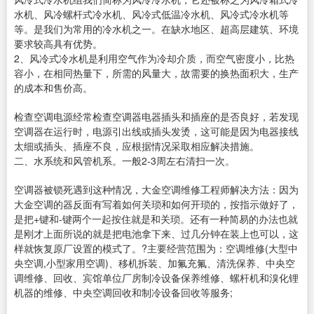
水机、风冷螺杆式冷水机、风冷式低温冷水机、风冷式冷水机等
等。是我们为常用的冷水机之一。在缺水地区、超高层建筑、环境
要求较高具有优势。
2、风冷式冷水机是利用空气作为冷却介质，而空气密度小，比热
容小，在相同热量下，所需的风量大，故需要的换热面积大，生产
的成本和售价高。
检查空调电源经常检查空调器电器插头和插座的是否良好，若发现
空调器在运行时，电源引出线或插头发烫，这可能是因为电器接线
太细或插头、插座不良，应根据情况采取相应解决措施。
二、水系统和风管机系。一般2-3周左右清扫一次。
空调器被锁死遇到这种情况，大金空调维修工程师解决方法：因为
大金空调的器反面有写着如何关琐和如何开琐的，按指示做好了，
是把+键和-键两个一起按住就是和关琐。还有一种简易的办法也就
是刚才上面所说的就是把电池拿下来、过几分钟在装上也可以，这
样就恢复原厂设置的模式了。?主要经营范围为：空调维修(大型中
央空调,小型家用空调)、移机拆装、加氟充氟、清洗保养、中央空
调维修、回收、宾馆单位厂房制冷设备保养维修、螺杆机和溴化锂
机器的维修、中央空调回收和制冷设备回收等服务;