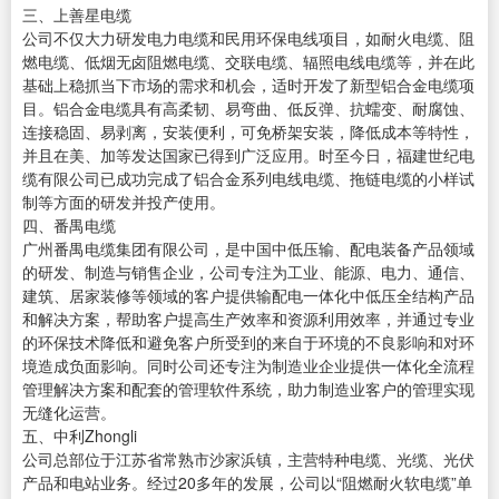
三、上善星电缆
公司不仅大力研发电力电缆和民用环保电线项目，如耐火电缆、阻
燃电缆、低烟无卤阻燃电缆、交联电缆、辐照电线电缆等，并在此
基础上稳抓当下市场的需求和机会，适时开发了新型铝合金电缆项
目。铝合金电缆具有高柔韧、易弯曲、低反弹、抗蠕变、耐腐蚀、
连接稳固、易剥离，安装便利，可免桥架安装，降低成本等特性，
并且在美、加等发达国家已得到广泛应用。时至今日，福建世纪电
缆有限公司已成功完成了铝合金系列电线电缆、拖链电缆的小样试
制等方面的研发并投产使用。
四、番禺电缆
广州番禺电缆集团有限公司，是中国中低压输、配电装备产品领域
的研发、制造与销售企业，公司专注为工业、能源、电力、通信、
建筑、居家装修等领域的客户提供输配电一体化中低压全结构产品
和解决方案，帮助客户提高生产效率和资源利用效率，并通过专业
的环保技术降低和避免客户所受到的来自于环境的不良影响和对环
境造成负面影响。同时公司还专注为制造业企业提供一体化全流程
管理解决方案和配套的管理软件系统，助力制造业客户的管理实现
无缝化运营。
五、中利Zhongli
公司总部位于江苏省常熟市沙家浜镇，主营特种电缆、光缆、光伏
产品和电站业务。经过20多年的发展，公司以“阻燃耐火软电缆”单