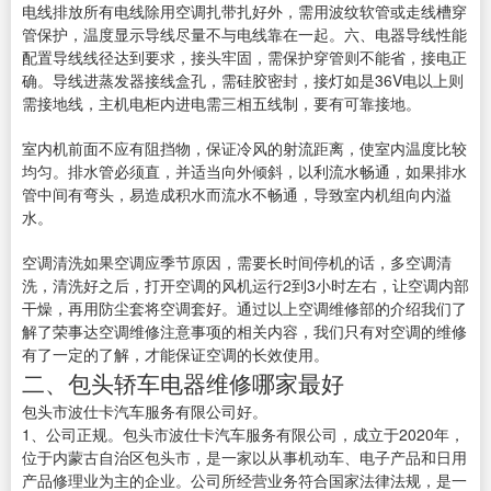
电线排放所有电线除用空调扎带扎好外，需用波纹软管或走线槽穿
管保护，温度显示导线尽量不与电线靠在一起。六、电器导线性能
配置导线线径达到要求，接头牢固，需保护穿管则不能省，接电正
确。导线进蒸发器接线盒孔，需硅胶密封，接灯如是36V电以上则
需接地线，主机电柜内进电需三相五线制，要有可靠接地。
室内机前面不应有阻挡物，保证冷风的射流距离，使室内温度比较
均匀。排水管必须直，并适当向外倾斜，以利流水畅通，如果排水
管中间有弯头，易造成积水而流水不畅通，导致室内机组向内溢
水。
空调清洗如果空调应季节原因，需要长时间停机的话，多空调清
洗，清洗好之后，打开空调的风机运行2到3小时左右，让空调内部
干燥，再用防尘套将空调套好。通过以上空调维修部的介绍我们了
解了荣事达空调维修注意事项的相关内容，我们只有对空调的维修
有了一定的了解，才能保证空调的长效使用。
二、包头轿车电器维修哪家最好
包头市波仕卡汽车服务有限公司好。
1、公司正规。包头市波仕卡汽车服务有限公司，成立于2020年，
位于内蒙古自治区包头市，是一家以从事机动车、电子产品和日用
产品修理业为主的企业。公司所经营业务符合国家法律法规，是一