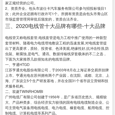
家正规经营的公司。
2、资质齐全。包头市波仕卡汽车服务有限公司参与招投标项目1
次；此外企业还拥有行政许可1个。所拥有资质是由包头市青山区
市场监督管理局审批后颁发的，资质合法齐全。
三、2020电线管十大品牌有哪些-十大品牌
电线管又称电线套管,电线套管是电力工程中推广使用的一种新型
套管材料。随着电力电缆埋地敷设工程的迅速发展,对电线套管提
出了更高要求，质轻、投资省、色泽美观,绝缘性好,抗冲击性强,防
虫鼠、耐腐蚀,是电气、通讯、数据传输线穿套载体的不二之选，
下面为大家推荐几款很知名的电线管品牌。
一、亨通HTGD
江苏亨通光电股份有限公司，于2003年8月在上海证券交易所挂牌
上市。亨通光电在苏州拥有两个产业园，在沈阳、成都、北京、上
海、广东设立5个生产研发基地，并在全国31个省市设立营销和技
术服务机构。
二、双菱TWINRHOMBI
广州电缆厂有限公司创建于1956年，是广东省历史悠久、规模较
大、产品种类多、综合经济实力较强的国有电线电缆制造企业。公
司主营电气装备用电线电缆、电力电缆、橡套电缆、船用电缆、控
制电缆、计算机电缆等系列产品。