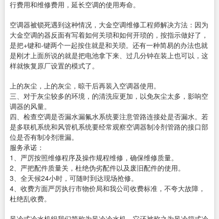
行费用和维修费用，延长空调的使用寿命。
空调器被锁死遇到这种情况，大金空调维修工程师解决方法：因为
大金空调的器反面有写着如何关琐和如何开琐的，按指示做好了，
是把+键和-键两个一起按住就是和关琐。还有一种简易的办法也就
是刚才上面所说的就是把电池拿下来、过几分钟在装上也可以，这
样就恢复原厂设置的模式了。
上的灰尘，上的灰尘，晾干后再装入空调器使用。
三、对于灰尘较多的环境，的清洗应更加，以免灰尘太多，影响空
调器的风量。
四、检查空调是否漏水漏氟水系统要注意管路连接处是否漏水。若
是多联机系统和风管机系统要经常观察空调器制冷剂管路的接口部
位是否有制冷剂泄漏。
服务承诺：
1、严厉按照维修程序及操作规程维修，确保维修质量。
2、严把配件质量关，杜绝伪劣配件以及废旧配件的使用。
3、全天候24小时，可随时到达现场抢修。
4、收费方面严厉执行市物价局和我公司收费标准，不夸大故障，
杜绝乱收费。
风冷式冷水机组我们简称为风冷冷水机，它还被称之为风冷箱式冷