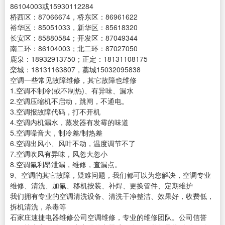
86104003或15930112284
桥西区：87066674，桥东区：86961622
裕华区：85051033，新华区：85618320
长安区：85880584；开发区：87049344
南二环：86104003；北二环：87027050
鹿泉：18932913750；正定：18131108175
栾城：18131163807，藁城15032095838
空调一些常见故障维修，其它故障也维修
1.空调不制冷(或不制热)、有异味、漏水
2.空调压缩机不启动，跳闸，不通电。
3.空调报故障代码，打不开机
4.空调内机漏水，蒸发器有发霉的味道
5.空调噪音大，制冷差/制热差
6.空调出风小、风叶不动，温度调节不了
7.空调吹风有异味，风忽大忽小
8.空调氟利昂泄漏，维修，查漏点。
9、空调的其它故障，疑难问题，我们都可以为您解决，空调专业
维修、清洗、加氟、移机按装、补焊、更换管件、定期维护
我们拥有专业的空调清洗设备、清洗干净整洁、效果好，收费低，
拆机清洗，杀毒等
石家庄速捷电器维修公司空调维修，专业的维修团队。公司信誉