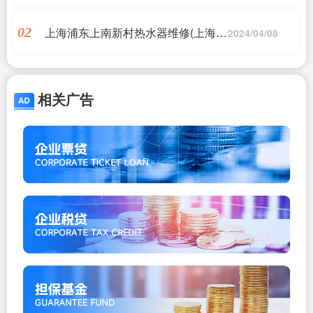
ymi70上市了,哪里能够买到?听说智
能锁要装电池,不知道没电会...)
上海浦东上南新村热水器维修(上海市
02
2024/04/08
浦东新区上南一村邮编查询)
相关广告