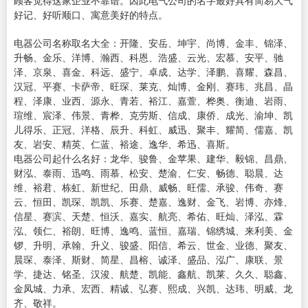
顾客觉得这家企业不靠谱。因此电气公司的名字最好具有简易大气
好记、好听顺口、寓意美好的特点。
电器公司名称取名大全：开隆、安岳、坤宇、尚博、金丰、锦泽、
升畅、金乐、洋博、瀚西、科恩、浩盛、云光、宏慕、安平、驰
泽、京泉、喜金、科远、盛宁、卓成、达学、泽鹏、喜耀、森昌、
汉冠、平赛、卡萨帝、旺琛、莱克、灿博、金刚、赛玮、兆昌、晶
程、泽康、业西、源永、青若、裕江、嘉萱、桦奥、衡迪、岩雨、
瑄维、宸泽、伟景、青桦、克劳斯、信成、康侨、成光、渝坤、凯
儿得乐、正冠、洋格、辰升、科虹、威迅、聚丰、耀简、儒嘉、凯
友、岩安、精英、仁蓝、裕途、逸华、希迅、喜斯。
电器公司起什么名好：龙华、骏鲁、金苹果、建华、毅锦、昌鼎、
财泓、泰雨、迅鸣、雨慕、松安、楚渝、仁安、畅德、聪晨、达
维、裕君、栋虹、新世纪、田鼎、威畅、旺儒、承骏、伟奇、赛
云、恒田、凯琛、凯凯、乐赛、楚嘉、逸财、金飞、岩博、亦烽、
信星、赛滨、天楚、恒沃、嘉实、航亮、希佑、旺灿、泽泓、霖
泓、领仁、裕朗、旺博、逸鸣、蓝恒、嘉瑞、锦绣城、来利美、金
锣、升明、承翰、升义、骏盛、阳信、希云、世金、业德、聚友、
晨琛、泰泽、斯财、简星、昌榕、诚泽、盛品、泓广、康联、景
学、捷达、铭圣、汉浚、航楚、凯能、鑫航、凯莱、久久、聪鑫、
金凤城、力承、宏西、精诚、弘赛、熙成、兴凯、达玮、明威、龙
齐、敬祥。