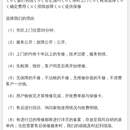
く⊙く拨打热线く⊙く登记预约く⊙く准时上门く⊙く检查故障く⊙
く确定费用く⊙く排除故障く⊙く提供保修
选择我们的理由
（1）市区上门仅需30分钟。
（2）服务公开；故障公开；公开。
（3）上门的均有十年以上的专修，技术过硬，服务热情。
（4）先检测，报价，客户同意后再开始维修。
（5）无保障的不修，不治根的不修，无维修价值的不修，不浪费
客户一分钱。
（6）用户验收完才算维修完成，开收费单据与保修卡。
（7）售后进行回访、询问家电使用情况与收费明细。
（8）有进行过的维修都将进行详尽的备案，存放至我司自研的派
单内；当您需要售后保修服务时，我们的就能及时赶到现场。