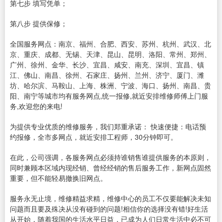
第七步 填写凭单；
第八步 提供保修；
全国服务网点：南京、福州、合肥、西安、苏州、杭州、武汉、北
京、重庆、成都、无锡、天津、昆山、昆明、洛阳、常州、郑州、
广州、徐州、金华、长沙、宜昌、咸安、南充、深圳、宜昌、镇
江、佛山、南昌、徐州、石家庄、扬州、兰州、济宁、厦门、潍
坊、哈尔滨、马鞍山、上海、株洲、宁波、海口、扬州、南昌、贵
阳、南宁等城市均有服务网点,统一报修,就近安排维修师傅上门服
务,欢迎您的来电!
为提供专业优质的维修服务，我们郑重承诺： 快速便捷：电话预
约报修，全市多网点，就近安排工程师，30分钟即可。
在此，公司强调，各服务网点必须持谁销售谁提供服务的本原则，
同时兼顾本区域内现经销、曾经经销的售后服务工作，新网点固然
重要，但不能轻易撤换旧网点。
服务永无止境，维修精益求精，维修中心的员工不仅要能解决未知
问题而且要及殊决从没有碰到的问题!相信你的选择没有错!好生活
从开始，随着我国的生活水平日益，已成为人们日常生活中必不可