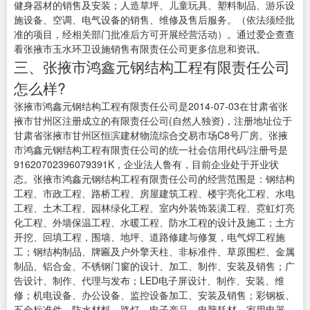
健身器材的销售及安装；人造草坪、儿童玩具、塑料制品、游乐设
施设备、空调、电气设备的销售、维修及售后服务。（依法须经批
准的项目，经相关部门批准后方可开展经营活动）。通过爱企查查
看张掖市玉水环卫设施销售有限责任公司更多信息和资讯。
三、张掖市鸿鑫元钢结构工程有限责任公司
怎么样?
张掖市鸿鑫元钢结构工程有限责任公司是2014-07-03在甘肃省张
掖市甘州区注册成立的有限责任公司(自然人独资)，注册地址位于
甘肃省张掖市甘州区恒滨建材物流综合交易市场C8号厂房。张掖
市鸿鑫元钢结构工程有限责任公司的统一社会信用代码/注册号是
91620702396079391K，企业法人鲁有，目前企业处于开业状
态。张掖市鸿鑫元钢结构工程有限责任公司的经营范围是：钢结构
工程、市政工程、路桥工程、房屋建筑工程、楼宇亮化工程、水电
工程、土木工程、园林绿化工程、室内外装饰装潢工程、霓虹灯亮
化工程、外墙保温工程、水暖工程、防水工程的设计及施工；土方
开挖、回填工程，围墙、地坪、道路修建与修复，电气焊工程施
工；钢结构制品、牌匾及户外擎天柱、非标准件、草原围栏、金属
制品、铝合金、不锈钢门窗的设计、加工、制作、安装及销售；广
告设计、制作、代理与发布；LED电子屏设计、制作、安装、维
修；机电设备、办公设备、监控设备加工、安装及销售；彩钢板、
五金标准件、防水材料、路灯、电子产品、电脑耗材、家用电器、