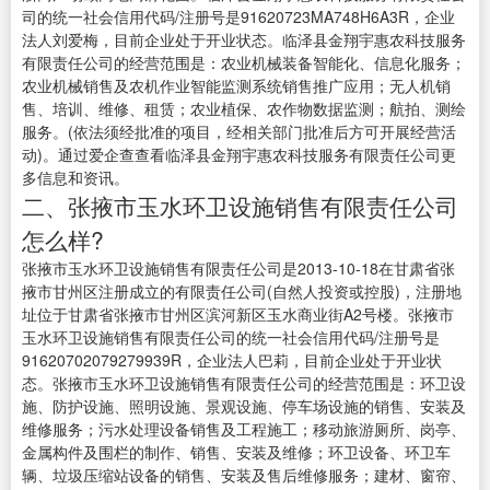
司的统一社会信用代码/注册号是91620723MA748H6A3R，企业
法人刘爱梅，目前企业处于开业状态。临泽县金翔宇惠农科技服务
有限责任公司的经营范围是：农业机械装备智能化、信息化服务；
农业机械销售及农机作业智能监测系统销售推广应用；无人机销
售、培训、维修、租赁；农业植保、农作物数据监测；航拍、测绘
服务。(依法须经批准的项目，经相关部门批准后方可开展经营活
动)。通过爱企查查看临泽县金翔宇惠农科技服务有限责任公司更
多信息和资讯。
二、张掖市玉水环卫设施销售有限责任公司
怎么样?
张掖市玉水环卫设施销售有限责任公司是2013-10-18在甘肃省张
掖市甘州区注册成立的有限责任公司(自然人投资或控股)，注册地
址位于甘肃省张掖市甘州区滨河新区玉水商业街A2号楼。张掖市
玉水环卫设施销售有限责任公司的统一社会信用代码/注册号是
91620702079279939R，企业法人巴莉，目前企业处于开业状
态。张掖市玉水环卫设施销售有限责任公司的经营范围是：环卫设
施、防护设施、照明设施、景观设施、停车场设施的销售、安装及
维修服务；污水处理设备销售及工程施工；移动旅游厕所、岗亭、
金属构件及围栏的制作、销售、安装及维修；环卫设备、环卫车
辆、垃圾压缩站设备的销售、安装及售后维修服务；建材、窗帘、