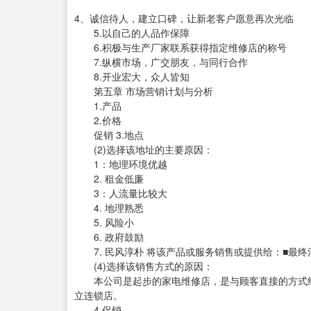
4、诚信待人，建立口碑，让新老客户愿意再次光临
5.以自己的人品作保障
6.积极与生产厂家联系获得指定维修店的称号
7.纵横市场，广交朋友，与同行合作
8.开业宏大，众人皆知
第五章 市场营销计划与分析
1.产品
2.价格
促销 3.地点
(2)选择该地址的主要原因：
1：地理环境优越
2. 租金低廉
3：人流量比较大
4. 地理熟悉
5. 风险小
6. 政府鼓励
7. 民风淳朴 将该产品或服务销售或提供给：■最终消
(4)选择该销售方式的原因：
本公司是起步的家电维修店，是与顾客直接的方式经
立连锁店。
4.促销