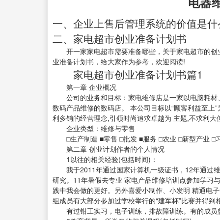
电器
一、企业上售后管理系统的价值是什
二、家电超市创业准备计划书
开一家家电超市需要准备哪些，关于家电超市的创业
业准备计划书，给大家作为参考，欢迎阅读!
家电超市创业准备计划书篇1
第一章 企业概况
公司的业务和目标：家电维修店是一家以电脑耗材、
数码产品维修的数码店。 本公司目标以“顾客利益至上”
利多销的经营理念,引领时尚追求卓越为 主题,不求利大
企业类型：维修与零售
□生产制造 ■零售 □批发 ■服务 □农业 □新型产业 □
第二章 创业计划作者的个人情况
1以往的相关经验(包括时间)：
我于2011年通过国家计算机一级证书，12年通过
研究。11年暑假去专业 家电产品维修培训点参加学习
践中我会做的更好。另外喜爱小制作、小发明 精通电子
组成员有大部分参加过学校举行的“建军杯”比赛并得到
有过钳工实习，电子训练，排故障训练。有的成员曾