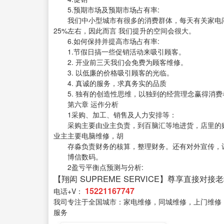
5.预期市场及预期市场占有率:
我们中小型城市有很多的消费群体，每天有关家电问
25%左右，因此而言 我们提升的空间会很大。
6.如何保持并提高市场占有率:
1.节假日搞一些促销活动来吸引顾客。
2. 开业前三天我们会免费为顾客维修。
3. 以低廉的价格吸引顾客的光临。
4. 真诚的服务，求真务实的品质
5. 独有的创造性思维，以独到的经营理念赢得消费
第六章 运作分析
1采购、加工、销售及人力安排等：
采购主要由业主负责，到百脑汇等地进货，店里的贴
业主主要电脑维修，胡
存淼负责财务的核算，整理财务。还有对外宣传，
博信数码。
2盈亏平衡点预测与分析:
【翔闳 SUPREME SERVICE】尊享直接对接
15221167747
电话+V：
我司专注于全国城市：家电维修，同城维修，上门维修
服务