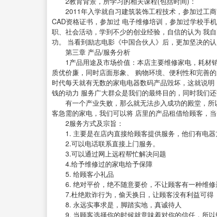
2教育背景，所学习的相关课程(包括时间)：
2011年入学就自习建筑装饰工程技术，参加过工商
CAD资格证书，参加过 电子维修培训，参加过学校手
职、社会活动，学到不少的创业经验，自信的认为 我
功。 当看到励志电影《中国合伙人》后，更加坚决的
第三章 产品/服务分析
1产品用途及市场价值：本店主要维修家电，耗材销
质优价廉，同时店面形象、 购物环境、便利性和完善的
时代每天就有无数的家电电器数码产品毁坏，这就说明
钱的动力 服务广大群众是我们的最终目的，同时我们
有一个产业失败，那么就无法步入成功的殿堂，所以
客急需的家电，我们可以将 店里的产品租借给顾客，当
2服务方式及宗旨：
1. 主要是在店内直接给顾客提供服务，他们有电器
2.可以电话联系直接上门服务。
3.可以通过网上远程帮忙解决问题
4.给予维修过的家电给予保障
5. 给顾客小礼品
6. 绝对平价，绝不随意要价，不让顾客有一种维修
7.杜绝欺诈行为，偷天换日，让顾客没有利益可得
8. 永远实事求是，脚踏实地，真诚待人
9. 当顾客选择你的时候就意味着对你的信任，所以