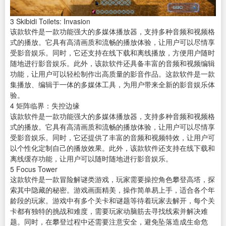
3
Skibidi Toilets: Invasion
该款
软件
是一款功能强大的多媒体
播放器
，支持多种音频和视频格
式的播放。它具有高清画质和流畅的播放体验，让用户可以尽情享
受影音娱乐。同时，它还支持在线
下载
和离线播放，方便用户随时
随地进行影音娱乐。此外，该款软件还具备丰富的音频和
视频编辑
功能，让用户可以轻松制作出高质量的影音作品。这款软件是一款
集播放、编辑于一体的多媒体工具，为用户带来全新的影音娱乐体
验。
4
矩阵临界：失控边缘
该款软件是一款功能强大的多媒体播放器，支持多种音频和视频格
式的播放。它具有高清画质和流畅的播放体验，让用户可以尽情享
受影音娱乐。同时，它还提供了丰富的音频和视频特效，让用户可
以个性化定制自己的播放效果。此外，该款软件还支持在线下载和
离线缓存功能，让用户可以随时随地进行影音娱乐。
5
Focus Tower
这款软件是一款冒险解谜类游戏，玩家需要操控角色攀登高塔，探
索其中隐藏的秘密。游戏画面精美，操作简单易上手，适合各个年
龄段的玩家。游戏中有多个关卡和谜题等待着玩家去解开，每个关
卡都有独特的挑战和难度，需要玩家动脑筋去寻找线索并解决难
题。同时，在攀登过程中还需要注意安全，避免坠落造成生命危