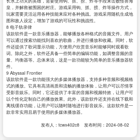
长水上功夫的英雄，需要使用钩、抓、捞、炸等手段来击败怪兽海
皇，并解救被围困的村庄。游戏采用钩、抓、捞、炸等操作方式，
玩家需要灵活运用各种技能来应对各种挑战。游戏采用随机生成地
图和敌人设定，增加了游戏的可玩性和挑战性。
8
电子轨录律
该款软件是一款
音乐播放器
，能够播放各种格式的音频文件。用户
可以通过搜索功能找到喜欢的歌曲，并进行播放和收藏。同时，软
件还提供了歌词显示功能，方便用户欣赏音乐时能够同时观看歌
词。除此之外，软件还具备一些简单的编辑功能，如调整音频的音
量、均衡器等。总体来说，这是一款功能较为简单的音乐播放器软
件。
9
Abyssal Frontier
该款软件是一款功能强大的多媒体播放器，支持多种音频和视频格
式的播放。它具有高清画质和流畅的播放体验，让用户可以尽情享
受影音娱乐。同时，它还提供了丰富的音频和视频特效，让用户可
以个性化定制自己的播放效果。此外，该款软件还支持在线下载和
离线缓存功能，让用户可以随时随地进行影音娱乐。这款软件是一
款非常实用且易于使用的多媒体播放器。
发布人：tcwx402c8
发布时间：2024-08-02