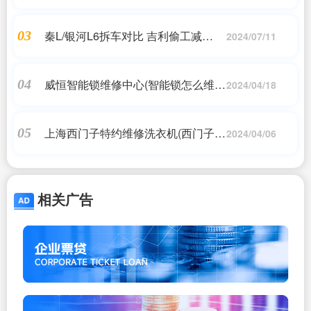
技术革新
秦L/银河L6拆车对比 吉利偷工减
03
2024/07/11
料“贼喊捉贼”
威恒智能锁维修中心(智能锁怎么维修
04
2024/04/18
呢?)
上海西门子特约维修洗衣机(西门子滚
05
2024/04/06
筒洗衣机上海特约维修电话是?)
相关广告