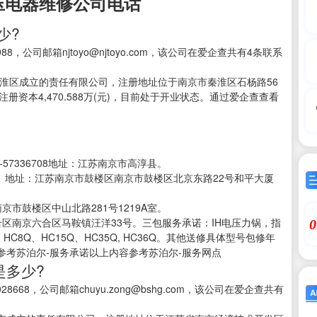
压电器维修公司电话
少?
8，公司邮箱njtoyo@njtoyo.com，该公司在爱企查共有4条联系
京市秦淮区成立的责任有限公司，注册地址位于南京市秦淮区石杨路56
资本4,470.588万(元)，目前处于开业状态。通过爱企查查看
-57336708地址：江苏南京市高淳县。
723。地址：江苏南京市鼓楼区南京市鼓楼区北京东路22号和平大厦
市鼓楼区中山北路281号1219A室。
区南京六合区马鞍镇汪洋33号。三包服务承诺：IH电压力锅，指
0
, HC8Q、HC15Q、HC35Q, HC36Q。其他送修具体型号包修年
考苏泊尔-服务承诺以上内容参考苏泊尔-服务网点
是多少?
668，公司邮箱chuyu.zong@bshg.com，该公司在爱企查共有