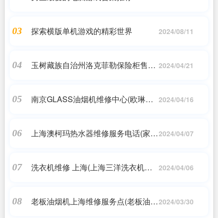
探索横版单机游戏的精彩世界
03
2024/08/11
玉树藏族自治州洛克菲勒保险柜售后
04
2024/04/21
热线(三环保险柜售后服务全国24小
时热线2022已更新(今日/推荐))
南京GLASS油烟机维修中心(欧琳油
05
2024/04/16
烟机售后服务热线24小时(2022已更
新官方网站))
上海澳柯玛热水器维修服务电话(家里
06
2024/04/07
用的澳柯玛电热水器的热保护总是跳,
按下不多久就又跳了,是不是热...)
洗衣机维修 上海(上海三洋洗衣机维
07
2024/04/06
修电话多少?)
老板油烟机上海维修服务点(老板油烟
08
2024/03/30
机24小时服务热线电话)