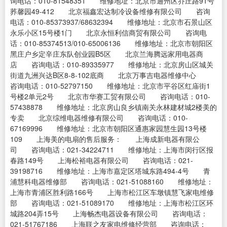
询电话：010-81548351 维修地址：北京市通州区乔庄路91号
荞馨园49-412 北京福鑫宏达制冷设备维修有限公司 咨询
电话：010-85373937/68632394 维修地址：北京市石景山区
永乐小区15号楼1门 北京永恒利信商贸有限公司 咨询电
话：010-85374513/010-65006136 维修地址：北京市朝阳区
黑庄户乡定辛庄东队创业园B5区 北京兰海腾远家用电器商
店 咨询电话：010-89335977 维修地址：北京房山区城关
街道九洲兴达B区8-8-102底商 北京万事吉电器维修中心
咨询电话：010-52797150 维修地址：北京市平谷区红庙街1
号楼2单元2号 北京市华赛工贸有限公司 咨询电话：010-
57438878 维修地址：北京房山良乡镇南关永林建材城2楼美的
专卖 北京综维电器维修有限公司 咨询电话：010-
67169996 维修地址：北京市朝阳区通惠家园慧生园13号楼
109 上海美的电扇的售后服务： 上海成新电器有限公
司 咨询电话：021-34224711 维修地址：上海市闵行区报
春路149号 上海松裕电器有限公司 咨询电话：021-
39198716 维修地址：上海市嘉定区塔城东路494-4号 青
浦慧科电器维修部 咨询电话：021-51088160 维修地址：
上海市青浦区胜利路166号 上海市松江区车墩镇慧飞家电维修
部 咨询电话：021-51089170 维修地址：上海市松江区环
城路204弄15号 上海畅杰电器设备有限公司 咨询电话：
021-51767186 上海联之友家电维修经营部 咨询电话：