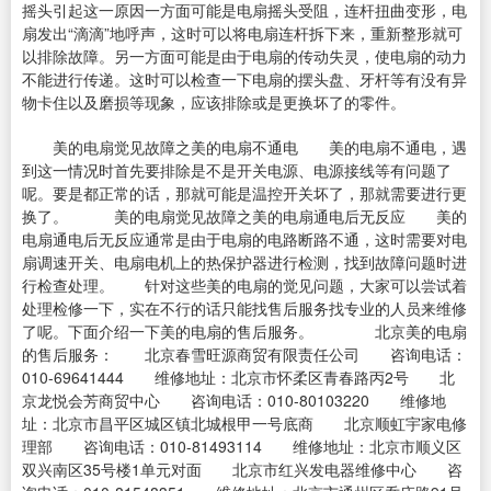
摇头引起这一原因一方面可能是电扇摇头受阻，连杆扭曲变形，电
扇发出“滴滴”地呼声，这时可以将电扇连杆拆下来，重新整形就可
以排除故障。另一方面可能是由于电扇的传动失灵，使电扇的动力
不能进行传递。这时可以检查一下电扇的摆头盘、牙杆等有没有异
物卡住以及磨损等现象，应该排除或是更换坏了的零件。
美的电扇觉见故障之美的电扇不通电 美的电扇不通电，遇
到这一情况时首先要排除是不是开关电源、电源接线等有问题了
呢。要是都正常的话，那就可能是温控开关坏了，那就需要进行更
换了。 美的电扇觉见故障之美的电扇通电后无反应 美的
电扇通电后无反应通常是由于电扇的电路断路不通，这时需要对电
扇调速开关、电扇电机上的热保护器进行检测，找到故障问题时进
行检查处理。 针对这些美的电扇的觉见问题，大家可以尝试着
处理检修一下，实在不行的话只能找售后服务找专业的人员来维修
了呢。下面介绍一下美的电扇的售后服务。 北京美的电扇
的售后服务： 北京春雪旺源商贸有限责任公司 咨询电话：
010-69641444 维修地址：北京市怀柔区青春路丙2号 北
京龙悦会芳商贸中心 咨询电话：010-80103220 维修地
址：北京市昌平区城区镇北城根甲一号底商 北京顺虹宇家电修
理部 咨询电话：010-81493114 维修地址：北京市顺义区
双兴南区35号楼1单元对面 北京市红兴发电器维修中心 咨