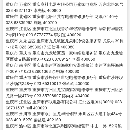
重庆市 万盛区 重庆商社电器有限公司万盛家电商场 万东北路20号
023 48271137 李先模 400800
重庆市 北碚区 重庆市北培区共存电器维修服务部 龙溪路140号
023 68339292 刘建 400700
重庆市 江北区 重庆市江北区观音桥华强家电维修部 华新街华唐路
2号附10号 023 67737774 李列宽 400020
重庆市 九龙坡区 重庆市九龙坡区龙泉制冷设备服务部 龙泉村39栋
1-12号 023 68930217 江仕洪 400080
重庆市 重庆市 重庆市九龙坡区蜀丰家电维修服务部 重庆市九龙坡
区西效支路新1幢3户 023 68789124 李蜀 400050
重庆市 南岸区 重庆市南岸区渝海家电安装维修部 南岸区南坪海峡
路209-7# 023 62901368 余明海 400060
重庆市 重庆市 重庆市沙坪坝区世纪电器维修服务部 重庆市沙坪坝
区沙杨路248号 023 65310012 张玲玲 400030
重庆市 重庆市 重庆市万州区龙宝腾辉家电维修部 重庆市万州区沙
龙路一段473号 023 85798997 陈尚才 404000
重庆市 江北区 重庆市伟联电器有限公司 江北区电测村309号 023
68791507 null 400020
重庆市 永川市 重庆市永川区龙华维修部 永川区西大道中段434号
023 49915279 梁益建 402160
重庆市 渝中区 重庆市渝北区兴利源家电经营部 中山一路152号银