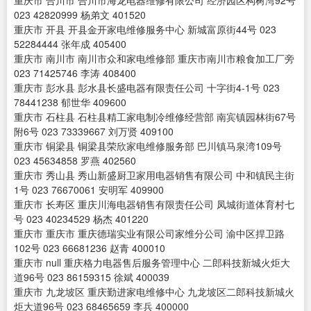
重庆市 合川市 合川市海龙电器维修有限公司 经济园区构树湾92号
023 42820999 杨弟文 401520
重庆市 开县 开县金开家电维修服务中心 新城富原街44号 023
52284444 张年成 405400
重庆市 南川市 南川市众和家电维修部 重庆市南川市粮食加工厂旁
023 71425746 李涛 408400
重庆市 彭水县 彭水县长盛电器有限责任公司 十字街4-1号 023
78441238 郁世华 409600
重庆市 石柱县 石柱县精工家电制冷维修经营部 南宾镇园林街67号
附6号 023 73339667 刘万贤 409100
重庆市 铜梁县 铜梁县荣欣家电维修服务部 巴川镇马泉湾109号
023 45634858 罗燕 402560
重庆市 秀山县 秀山新盛厨卫家用电器销售有限公司 中和镇民主街
1号 023 76670061 安明军 409900
重庆市 长寿区 重庆川海电器销售有限责任公司 凤城街道体育村七
号 023 40234529 杨杰 401220
重庆市 重庆市 重庆德瑞实业有限公司家维分公司 渝中区捍卫路
102号 023 66681236 赵青 400010
重庆市 null 重庆格力电器售后服务管理中心 二郎科技新城火炬大
道96号 023 86159315 徐斌 400039
重庆市 九龙坡区 重庆勤进家电维修中心 九龙坡区二郎科技新城火
炬大道96号 023 68465659 李兵 400000