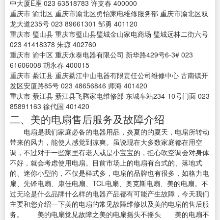
中大厦E座 023 63518783 许支春 400000
重庆市 渝北区 重庆市渝北区勇怡家电维修服务部 重庆市渝北区双
龙大道235号 023 89661301 邹勇 401120
重庆市 璧山县 重庆市璧山县璧城金山家电商场 璧城远林二街六号
023 41418378 朱琼 402760
重庆市 渝中区 重庆永泰电器有限公司 新华路429号6-3# 023
61606008 胡永春 400015
重庆市 綦江县 重庆綦江中山电器有限责任公司维修中心 古南镇开
发区安厦路85号 023 48656846 师海 401420
重庆市 綦江县 綦江县飞腾家电维修部 东城车站234-10号门面 023
85891163 徐代国 401420
二、美的电扇售后服务及故障介绍
电扇是我们家庭必备的电器用品，炎夏的的夏天，电扇所转动
带来的风力，能使人感觉到凉爽。虽说现在大多数家庭都在用空
调，不过对于一些家里有老人或是小宝宝的，担心吹空调会对身体
不好，就会考虑使用电扇。目前市场上的电扇有台式的、落地式
的、迷你小型的，不仅是样式多，电扇的品牌也有很多，如格力电
扇、先锋电扇、康佳电扇、TCL电扇、奥克斯电扇、美的电扇。不
过无论是什么品牌什么样的电器产品都有可能产生故障，今天我们
主要和您介绍一下美的电扇的常见故障维修以及美的电扇的售后服
务。 美的电扇觉见故障之美的电扇摇头不摇头 美的电扇不