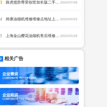
路虎揽胜尊荣创世加长版二手价
3
2024/07/08
格仅388万！
帅康油烟机维修维修点地址上海
4
2024/04/03
(上海帅康燃气灶维修)
上海金山樱花油烟机售后维修
5
2024/03/29
(樱桃牌热水器售后维修)
相关广告